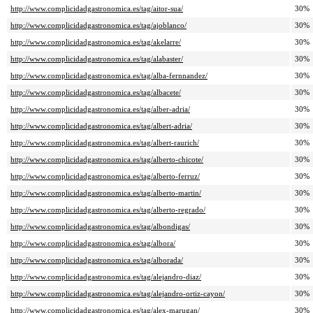
http://www.complicidadgastronomica.es/tag/aitor-sua/
30%
http://www.complicidadgastronomica.es/tag/ajoblanco/
30%
http://www.complicidadgastronomica.es/tag/akelarre/
30%
http://www.complicidadgastronomica.es/tag/alabaster/
30%
http://www.complicidadgastronomica.es/tag/alba-fernnandez/
30%
http://www.complicidadgastronomica.es/tag/albacete/
30%
http://www.complicidadgastronomica.es/tag/alber-adria/
30%
http://www.complicidadgastronomica.es/tag/albert-adria/
30%
http://www.complicidadgastronomica.es/tag/albert-raurich/
30%
http://www.complicidadgastronomica.es/tag/alberto-chicote/
30%
http://www.complicidadgastronomica.es/tag/alberto-ferruz/
30%
http://www.complicidadgastronomica.es/tag/alberto-martin/
30%
http://www.complicidadgastronomica.es/tag/alberto-regrado/
30%
http://www.complicidadgastronomica.es/tag/albondigas/
30%
http://www.complicidadgastronomica.es/tag/albora/
30%
http://www.complicidadgastronomica.es/tag/alborada/
30%
http://www.complicidadgastronomica.es/tag/alejandro-diaz/
30%
http://www.complicidadgastronomica.es/tag/alejandro-ortiz-cayon/
30%
http://www.complicidadgastronomica.es/tag/alex-marugan/
30%