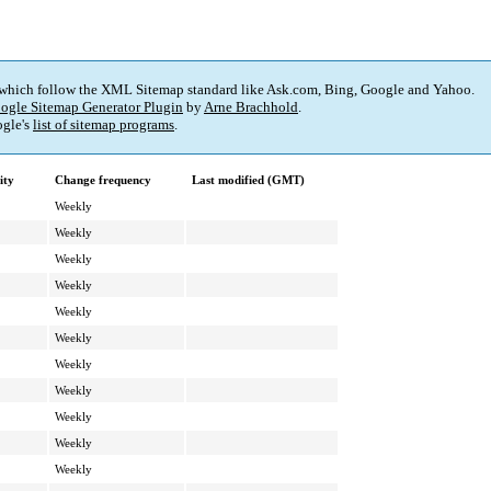
 which follow the XML Sitemap standard like Ask.com, Bing, Google and Yahoo.
ogle Sitemap Generator Plugin
by
Arne Brachhold
.
gle's
list of sitemap programs
.
ity
Change frequency
Last modified (GMT)
Weekly
Weekly
Weekly
Weekly
Weekly
Weekly
Weekly
Weekly
Weekly
Weekly
Weekly