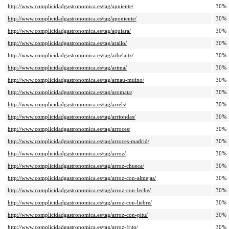
http://www.complicidadgastronomica.es/tag/apniente/
30%
http://www.complicidadgastronomica.es/tag/aponiente/
30%
http://www.complicidadgastronomica.es/tag/aquiara/
30%
http://www.complicidadgastronomica.es/tag/arallo/
30%
http://www.complicidadgastronomica.es/tag/arbelaitz/
30%
http://www.complicidadgastronomica.es/tag/arima/
30%
http://www.complicidadgastronomica.es/tag/arnau-muino/
30%
http://www.complicidadgastronomica.es/tag/aromata/
30%
http://www.complicidadgastronomica.es/tag/arrels/
30%
http://www.complicidadgastronomica.es/tag/arriondas/
30%
http://www.complicidadgastronomica.es/tag/arroces/
30%
http://www.complicidadgastronomica.es/tag/arroces-madrid/
30%
http://www.complicidadgastronomica.es/tag/arroz/
30%
http://www.complicidadgastronomica.es/tag/arroz-chueca/
30%
http://www.complicidadgastronomica.es/tag/arroz-con-almejas/
30%
http://www.complicidadgastronomica.es/tag/arroz-con-leche/
30%
http://www.complicidadgastronomica.es/tag/arroz-con-liebre/
30%
http://www.complicidadgastronomica.es/tag/arroz-con-pitu/
30%
http://www.complicidadgastronomica.es/tag/arroz-frito/
30%