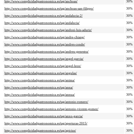
http://www.complicidadgastronomica.es/tag/anchoas/
30%
http://www.complicidadgastronomica.es/tag/anchoas-san-filippo/
30%
http://www.complicidadgastronomica.es/tag/andalucia-2/
30%
http://www.complicidadgastronomica.es/tag/andalucia/
30%
http://www.complicidadgastronomica.es/tag/andoni-luis-aduriz/
30%
http://www.complicidadgastronomica.es/tag/andre-chiang/
30%
http://www.complicidadgastronomica.es/tag/andres-conde/
30%
http://www.complicidadgastronomica.es/tag/andreu-genestra/
30%
http://www.complicidadgastronomica.es/tag/angel-garcia/
30%
http://www.complicidadgastronomica.es/tag/angel-leon/
30%
http://www.complicidadgastronomica.es/tag/angulas/
30%
http://www.complicidadgastronomica.es/tag/anima/
30%
http://www.complicidadgastronomica.es/tag/anna/
30%
http://www.complicidadgastronomica.es/tag/annua/
30%
http://www.complicidadgastronomica.es/tag/antonio-romero/
30%
http://www.complicidadgastronomica.es/tag/antonio-vicente-gomez/
30%
http://www.complicidadgastronomica.es/tag/anxo-garcia/
30%
http://www.complicidadgastronomica.es/tag/aperturas-2015/
30%
http://www.complicidadgastronomica.es/tag/apicius/
30%