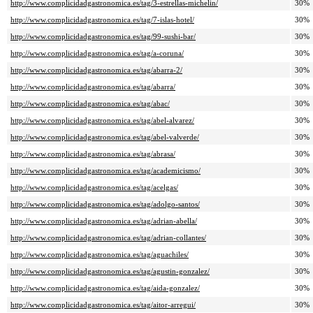
http://www.complicidadgastronomica.es/tag/3-estrellas-michelin/
30%
http://www.complicidadgastronomica.es/tag/7-islas-hotel/
30%
http://www.complicidadgastronomica.es/tag/99-sushi-bar/
30%
http://www.complicidadgastronomica.es/tag/a-coruna/
30%
http://www.complicidadgastronomica.es/tag/abarra-2/
30%
http://www.complicidadgastronomica.es/tag/abarra/
30%
http://www.complicidadgastronomica.es/tag/abac/
30%
http://www.complicidadgastronomica.es/tag/abel-alvarez/
30%
http://www.complicidadgastronomica.es/tag/abel-valverde/
30%
http://www.complicidadgastronomica.es/tag/abrasa/
30%
http://www.complicidadgastronomica.es/tag/academicismo/
30%
http://www.complicidadgastronomica.es/tag/acelgas/
30%
http://www.complicidadgastronomica.es/tag/adolgo-santos/
30%
http://www.complicidadgastronomica.es/tag/adrian-abella/
30%
http://www.complicidadgastronomica.es/tag/adrian-collantes/
30%
http://www.complicidadgastronomica.es/tag/aguachiles/
30%
http://www.complicidadgastronomica.es/tag/agustin-gonzalez/
30%
http://www.complicidadgastronomica.es/tag/aida-gonzalez/
30%
http://www.complicidadgastronomica.es/tag/aitor-arregui/
30%