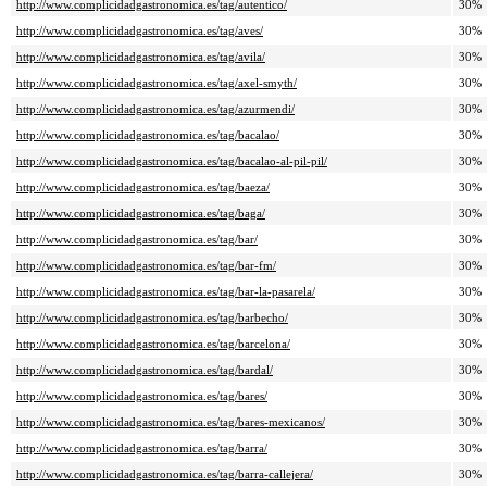
http://www.complicidadgastronomica.es/tag/autentico/
30%
http://www.complicidadgastronomica.es/tag/aves/
30%
http://www.complicidadgastronomica.es/tag/avila/
30%
http://www.complicidadgastronomica.es/tag/axel-smyth/
30%
http://www.complicidadgastronomica.es/tag/azurmendi/
30%
http://www.complicidadgastronomica.es/tag/bacalao/
30%
http://www.complicidadgastronomica.es/tag/bacalao-al-pil-pil/
30%
http://www.complicidadgastronomica.es/tag/baeza/
30%
http://www.complicidadgastronomica.es/tag/baga/
30%
http://www.complicidadgastronomica.es/tag/bar/
30%
http://www.complicidadgastronomica.es/tag/bar-fm/
30%
http://www.complicidadgastronomica.es/tag/bar-la-pasarela/
30%
http://www.complicidadgastronomica.es/tag/barbecho/
30%
http://www.complicidadgastronomica.es/tag/barcelona/
30%
http://www.complicidadgastronomica.es/tag/bardal/
30%
http://www.complicidadgastronomica.es/tag/bares/
30%
http://www.complicidadgastronomica.es/tag/bares-mexicanos/
30%
http://www.complicidadgastronomica.es/tag/barra/
30%
http://www.complicidadgastronomica.es/tag/barra-callejera/
30%