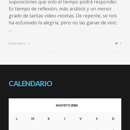
suposiciones que solo el tiempo podrá responder.
Es tiempo de reflexión, más análisis y un menor
grado de tantas vídeo-recetas. De repente, se nos
ha esfumado la alegría, pero no las ganas de vivir;
…
Read More
7
CALENDARIO
AGOSTO 2026
L
M
X
J
V
S
D