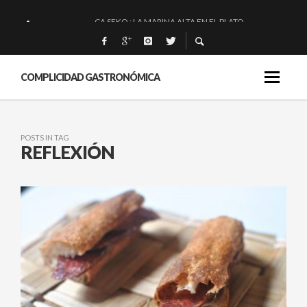
CA SEKO : LA MARINA ALTA EN EL PLATO.
QUIQUE DACOSTA: «UNA GRAN OBRA»
EL BARUCO DE ANERO: MUCHO MÁS QUE UN BAR.
COMPLICIDAD GASTRONÓMICA
MONTIA: ESENCIAL Y BRILLANTE.
POSTS IN TAG
REFLEXIÓN