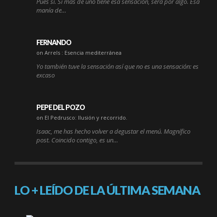
Pues sí. Si más de uno tiene esa sensación, será por algo. Esa
manía de…
FERNANDO
on Arrels : Esencia mediterránea
Yo también tuve la sensación así que no es una sensación: es
excaso
PEPE DEL POZO
on El Pedrusco: Ilusión y recorrido.
Isaac, me has hecho volver a degustar el menú. Magnífico
post. Coincido contigo, es un…
LO + LEÍDO DE LA ÚLTIMA SEMANA