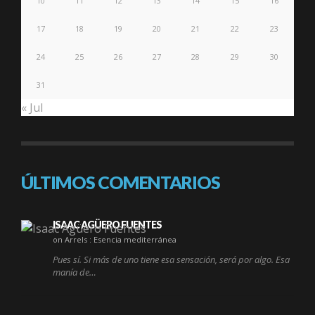
10
11
12
13
14
15
16
17
18
19
20
21
22
23
24
25
26
27
28
29
30
31
« Jul
ÚLTIMOS COMENTARIOS
ISAAC AGÜERO FUENTES
on Arrels : Esencia mediterránea
Pues sí. Si más de uno tiene esa sensación, será por algo. Esa
manía de…