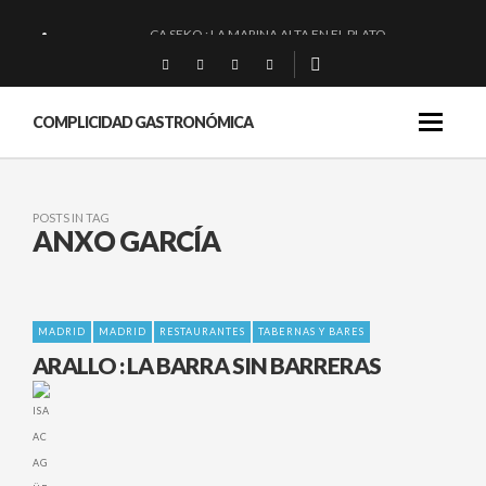
CA SEKO : LA MARINA ALTA EN EL PLATO.
QUIQUE DACOSTA: «UNA GRAN OBRA»
EL BARUCO DE ANERO: MUCHO MÁS QUE UN BAR.
COMPLICIDAD GASTRONÓMICA
MONTIA: ESENCIAL Y BRILLANTE.
POSTS IN TAG
ANXO GARCÍA
MADRID
MADRID
RESTAURANTES
TABERNAS Y BARES
ARALLO : LA BARRA SIN BARRERAS