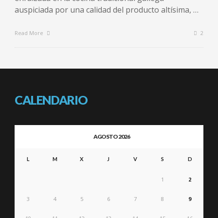
auspiciada por una calidad del producto altísima, …
Read More
2
CALENDARIO
AGOSTO 2026
L
M
X
J
V
S
D
1
2
3
4
5
6
7
8
9