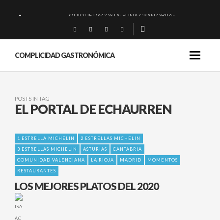
QUIQUE DACOSTA: «UNA GRAN OBRA»
EL BARUCO DE ANERO: MUCHO MÁS QUE UN BAR.
MONTIA: ESENCIAL Y BRILLANTE.
COMPLICIDAD GASTRONÓMICA
BAKKO: NIGIRIS, VINO Y BRASAS.
POSTS IN TAG
EL PORTAL DE ECHAURREN
1 ESTRELLA MICHELIN
2 ESTRELLAS MICHELIN
3 ESTRELLAS MICHELIN
ASTURIAS
CANTABRIA
COMUNIDAD VALENCIANA
LA RIOJA
MADRID
MOMENTOS
RESTAURANTES
LOS MEJORES PLATOS DEL 2020