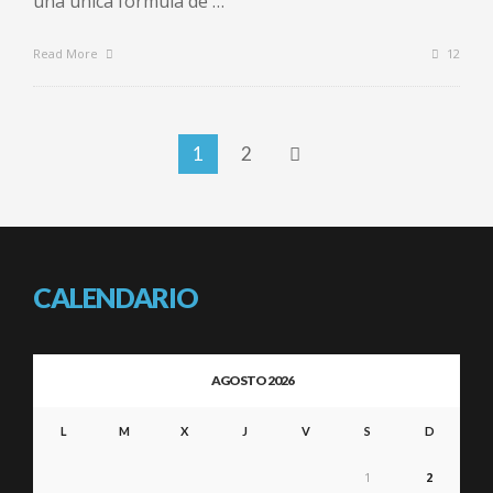
una única fórmula de …
Read More
12
1
2
CALENDARIO
AGOSTO 2026
L
M
X
J
V
S
D
1
2