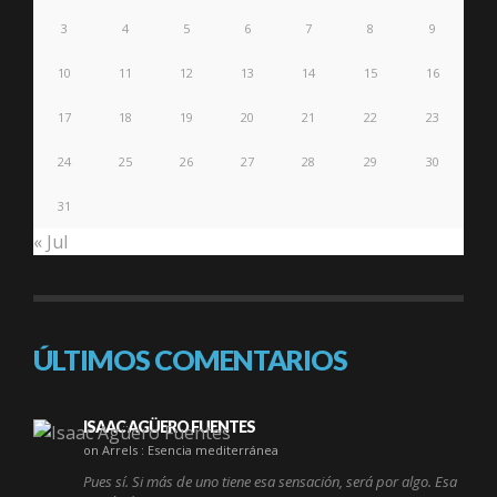
3
4
5
6
7
8
9
10
11
12
13
14
15
16
17
18
19
20
21
22
23
24
25
26
27
28
29
30
31
« Jul
ÚLTIMOS COMENTARIOS
ISAAC AGÜERO FUENTES
on Arrels : Esencia mediterránea
Pues sí. Si más de uno tiene esa sensación, será por algo. Esa