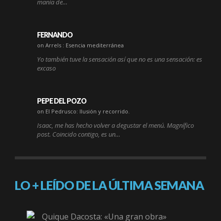
manía de…
FERNANDO
on Arrels : Esencia mediterránea
Yo también tuve la sensación así que no es una sensación: es
excaso
PEPE DEL POZO
on El Pedrusco: Ilusión y recorrido.
Isaac, me has hecho volver a degustar el menú. Magnífico
post. Coincido contigo, es un…
LO + LEÍDO DE LA ÚLTIMA SEMANA
Quique Dacosta: «Una gran obra»