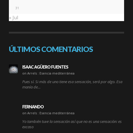
31
« Jul
ÚLTIMOS COMENTARIOS
ISAAC AGÜERO FUENTES
on Arrels : Esencia mediterránea
Pues sí. Si más de uno tiene esa sensación, será por algo. Esa
manía de…
FERNANDO
on Arrels : Esencia mediterránea
Yo también tuve la sensación así que no es una sensación: es
excaso