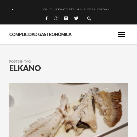
QUIQUE DACOSTA: «UNA GRAN OBRA»
EL BARUCO DE ANERO: MUCHO MÁS QUE UN BAR.
MONTIA: ESENCIAL Y BRILLANTE.
COMPLICIDAD GASTRONÓMICA
BAKKO: NIGIRIS, VINO Y BRASAS.
POSTS IN TAG
ELKANO