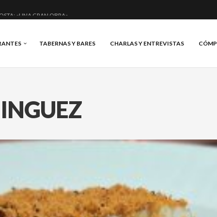
OSTA: «UNA GRAN OBRA»
E ANERO: MUCHO MÁS QUE UN BAR.
RANTES
TABERNAS Y BARES
CHARLAS Y ENTREVISTAS
CÓMP
CIAL Y BRILLANTE.
IS, VINO Y BRASAS.
INGUEZ