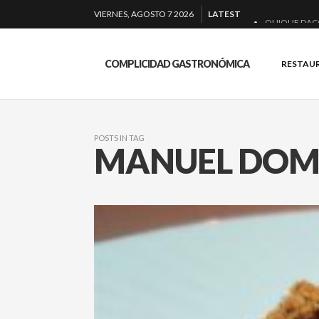
VIERNES, AGOSTO 7 2026
LATEST
QUIQUE DAC
EL BARUCO D
COMPLICIDAD GASTRONÓMICA
RESTAU
MONTIA: ESEN
BAKKO: NIGIR
POSTS IN TAG
MANUEL DOM