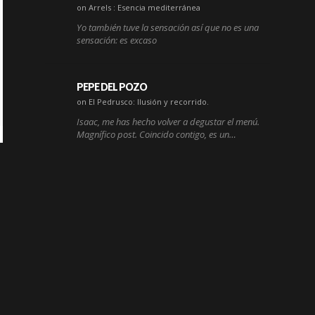
on Arrels : Esencia mediterránea
Yo también tuve la sensación así que no es una
sensación: es excaso
PEPE DEL POZO
on El Pedrusco: Ilusión y recorrido.
Isaac, me has hecho volver a degustar el menú.
Magnífico post. Coincido contigo, es un…