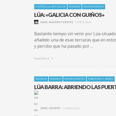
1 ESTRELLA MICHELIN
MADRID
RESTAURANTES
LÚA: «GALICIA CON GUIÑOS»
ISAAC AGÜERO FUENTES
5 AÑOS AGO
Bastante tiempo sin venir por Lúa situado 
añadido una de esas terrazas que en esto
y percibo que ha pasado por …
Read More
MADRID
MADRID
RESTAURANTES
TABERNAS Y BARES
LÚA BARRA: ABRIENDO LAS PUER
ISAAC AGUERO
11 AÑOS AGO