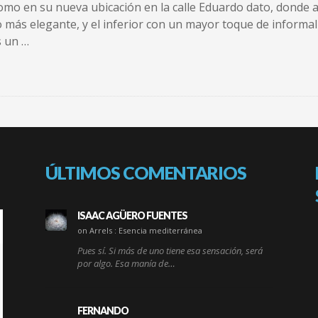
como en su nueva ubicación en la calle Eduardo dato, donde
o más elegante, y el inferior con un mayor toque de informal
s un …
ÚLTIMOS COMENTARIOS
ISAAC AGÜERO FUENTES
on Arrels : Esencia mediterránea
Pues sí. Si más de uno tiene esa sensación, será
por algo. Esa manía de…
FERNANDO