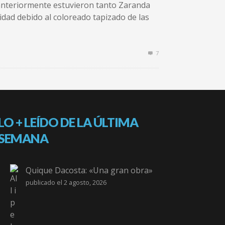
 anteriormente estuvieron tanto Zaranda
idad debido al coloreado tapizado de las
7
LO + LEÍDO DE LA ÚLTIMA
SEMANA
Quique Dacosta: «Una gran obra»
publicado el 2 agosto, 2026