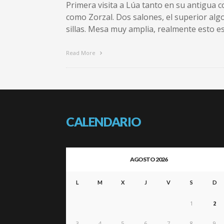
Primera visita a Lúa tanto en su antigua 
como Zorzal. Dos salones, el superior alg
sillas. Mesa muy amplia, realmente esto e
Read More
CALENDARIO
AGOSTO 2026
L
M
X
J
V
S
D
1
2
3
4
5
6
7
8
9