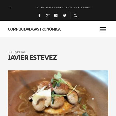
QUIQUE DACOSTA: «UNA GRAN OBRA»
EL BARUCO DE ANERO: MUCHO MÁS QUE UN BAR.
MONTIA: ESENCIAL Y BRILLANTE.
COMPLICIDAD GASTRONÓMICA
BAKKO: NIGIRIS, VINO Y BRASAS.
POSTS IN TAG
JAVIER ESTEVEZ