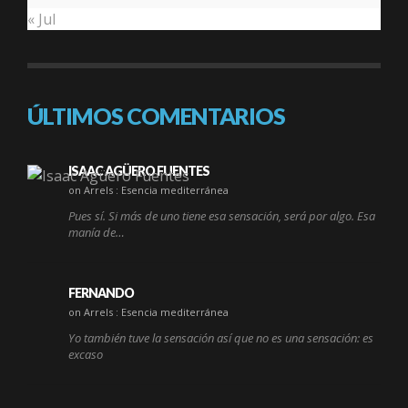
« Jul
ÚLTIMOS COMENTARIOS
ISAAC AGÜERO FUENTES
on Arrels : Esencia mediterránea
Pues sí. Si más de uno tiene esa sensación, será por algo. Esa
manía de…
FERNANDO
on Arrels : Esencia mediterránea
Yo también tuve la sensación así que no es una sensación: es
excaso