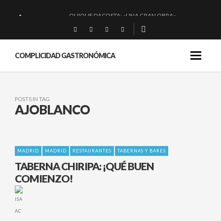
QUIQUE DACOSTA: «UNA GRAN OBRA»
EL BARUCO DE ANERO: MUCHO MÁS QUE UN BAR.
MONTIA: ESENCIAL Y BRILLANTE.
COMPLICIDAD GASTRONÓMICA
BAKKO: NIGIRIS, VINO Y BRASAS.
POSTS IN TAG
AJOBLANCO
MADRID
MADRID
RESTAURANTES
TABERNAS Y BARES
TABERNA CHIRIPA: ¡QUÉ BUEN
COMIENZO!