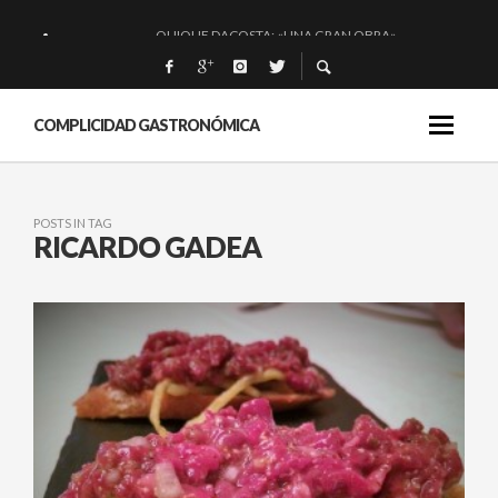
QUIQUE DACOSTA: «UNA GRAN OBRA»
EL BARUCO DE ANERO: MUCHO MÁS QUE UN BAR.
MONTIA: ESENCIAL Y BRILLANTE.
COMPLICIDAD GASTRONÓMICA
BAKKO: NIGIRIS, VINO Y BRASAS.
POSTS IN TAG
RICARDO GADEA