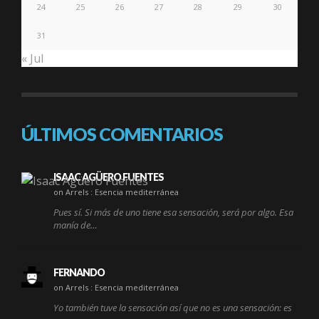
24
25
26
27
28
29
30
31
« Jul
ÚLTIMOS COMENTARIOS
ISAAC AGÜERO FUENTES
on Arrels : Esencia mediterránea
Pues sí. Si más de uno tiene esa sensación, será por algo. Esa
manía de…
FERNANDO
on Arrels : Esencia mediterránea
Yo también tuve la sensación así que no es una sensación: es