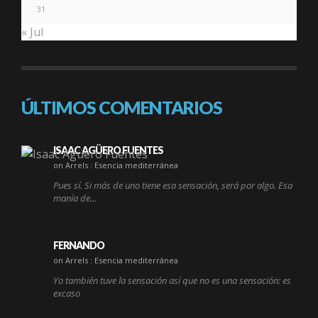
31
« Jul
ÚLTIMOS COMENTARIOS
ISAAC AGÜERO FUENTES
on Arrels : Esencia mediterránea
Pues sí. Si más de uno tiene esa sensación, será por algo. Esa
manía de…
FERNANDO
on Arrels : Esencia mediterránea
Yo también tuve la sensación así que no es una sensación: es
excaso