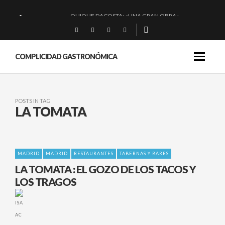
QUIQUE DACOSTA: «UNA GRAN OBRA»
EL BARUCO DE ANERO: MUCHO MÁS QUE UN BAR.
MONTIA: ESENCIAL Y BRILLANTE.
COMPLICIDAD GASTRONÓMICA
BAKKO: NIGIRIS, VINO Y BRASAS.
POSTS IN TAG
LA TOMATA
MADRID
MADRID
RESTAURANTES
TABERNAS Y BARES
LA TOMATA : EL GOZO DE LOS TACOS Y
LOS TRAGOS