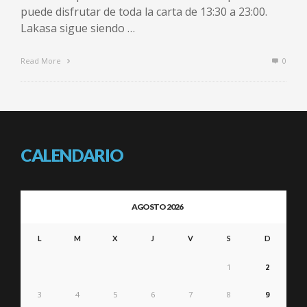
puede disfrutar de toda la carta de 13:30 a 23:00.
Lakasa sigue siendo …
Read More
0
CALENDARIO
AGOSTO 2026
L
M
X
J
V
S
D
1
2
3
4
5
6
7
8
9