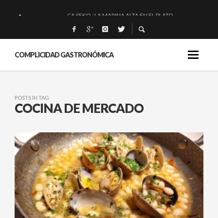
CA SEKO : LA MARINA ALTA EN EL PLATO.
QUIQUE DACOSTA: «UNA GRAN OBRA»
EL BARUCO DE ANERO: MUCHO MÁS QUE UN BAR.
COMPLICIDAD GASTRONÓMICA
MONTIA: ESENCIAL Y BRILLANTE.
POSTS IN TAG
COCINA DE MERCADO