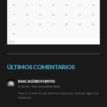
10
11
12
13
14
15
16
17
18
19
20
21
22
23
24
25
26
27
28
29
30
31
« Jul
ÚLTIMOS COMENTARIOS
ISAAC AGÜERO FUENTES
on Arrels : Esencia mediterránea
Pues sí. Si más de uno tiene esa sensación, será por algo. Esa
manía de…