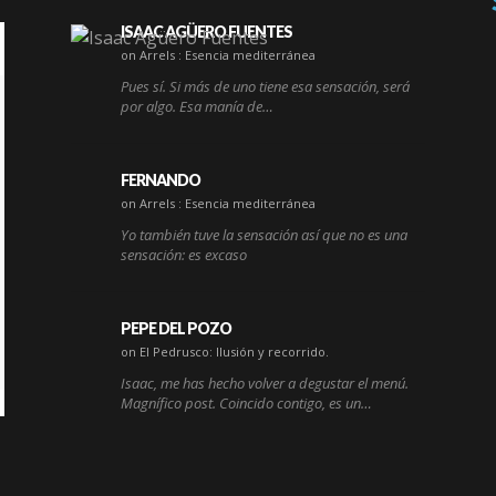
ISAAC AGÜERO FUENTES
on Arrels : Esencia mediterránea
Pues sí. Si más de uno tiene esa sensación, será
por algo. Esa manía de…
FERNANDO
on Arrels : Esencia mediterránea
Yo también tuve la sensación así que no es una
sensación: es excaso
PEPE DEL POZO
on El Pedrusco: Ilusión y recorrido.
Isaac, me has hecho volver a degustar el menú.
Magnífico post. Coincido contigo, es un…