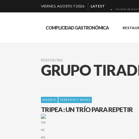
VIERNES, AGOSTO 7 2026
LATEST
QUIQUE DAC
EL BARUCO D
COMPLICIDAD GASTRONÓMICA
RESTAU
MONTIA: ESEN
BAKKO: NIGIR
POSTS IN TAG
GRUPO TIRAD
MADRID
TABERNAS Y BARES
TRIPEA : UN TRÍO PARA REPETIR