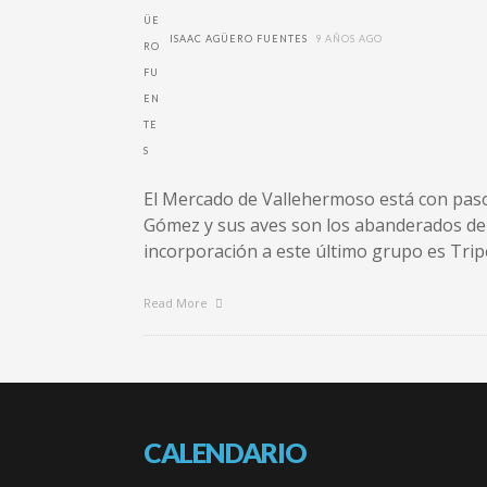
ISAAC AGÜERO FUENTES
9 AÑOS AGO
El Mercado de Vallehermoso está con pas
Gómez y sus aves son los abanderados de 
incorporación a este último grupo es Tripe
Read More
CALENDARIO