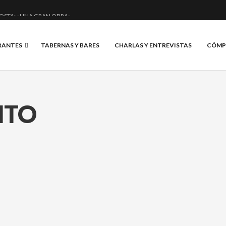
OSTA: «UNA GRAN OBRA»
E ANERO: MUCHO MÁS QUE UN BAR.
RANTES
TABERNAS Y BARES
CHARLAS Y ENTREVISTAS
CÓMP
CIAL Y BRILLANTE.
IS, VINO Y BRASAS.
ITO