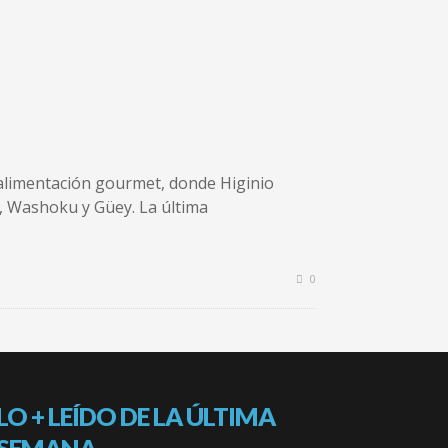
alimentación gourmet, donde Higinio
, Washoku y Güey. La última
0
LO + LEÍDO DE LA ÚLTIMA