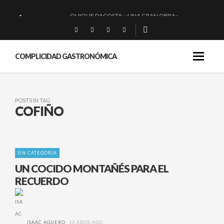
QUIQUE DACOSTA: «UNA GRAN OBRA»
EL BARUCO DE ANERO: MUCHO MÁS QUE UN BAR.
MONTIA: ESENCIAL Y BRILLANTE.
COMPLICIDAD GASTRONÓMICA
BAKKO: NIGIRIS, VINO Y BRASAS.
POSTS IN TAG
COFIÑO
SIN CATEGORÍA
UN COCIDO MONTAÑÉS PARA EL
RECUERDO
ISAAC AGUERO
13 AÑOS AGO