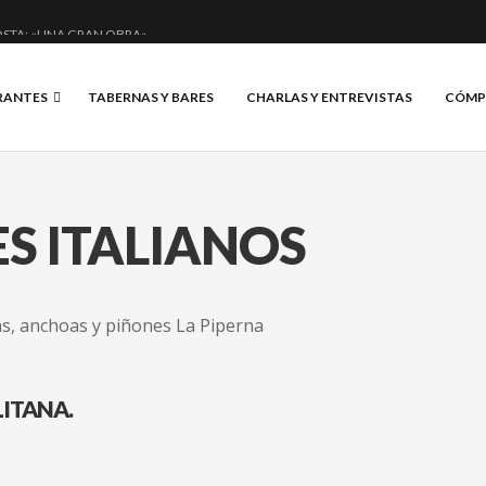
STA: «UNA GRAN OBRA»
E ANERO: MUCHO MÁS QUE UN BAR.
RANTES
TABERNAS Y BARES
CHARLAS Y ENTREVISTAS
CÓMP
CIAL Y BRILLANTE.
S, VINO Y BRASAS.
S ITALIANOS
ITANA.