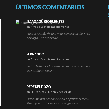
ÚLTIMOS COMENTARIOS
ISAAC AGÜERO FUENTES
on Arrels : Esencia mediterránea
Pues sí. Si más de uno tiene esa sensación, será
por algo. Esa manía de…
FERNANDO
on Arrels : Esencia mediterránea
Yo también tuve la sensación así que no es una
sensación: es excaso
PEPE DEL POZO
on El Pedrusco: Ilusión y recorrido.
Isaac, me has hecho volver a degustar el menú.
Magnífico post. Coincido contigo, es un…