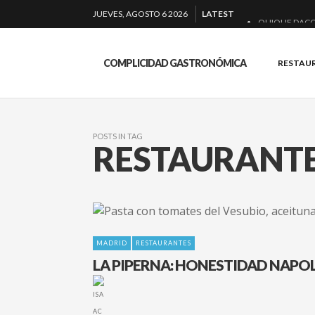
JUEVES, AGOSTO 6 2026
LATEST
QUIQUE DACO
EL BARUCO D
COMPLICIDAD GASTRONÓMICA
RESTAU
MONTIA: ESEN
BAKKO: NIGIRI
POSTS IN TAG
RESTAURANTE
MADRID
RESTAURANTES
LA PIPERNA: HONESTIDAD NAPOL