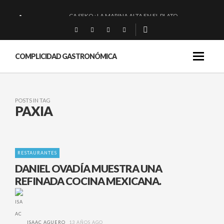
CA SEKO : LA MARINA ALTA EN EL PLATO.
QUIQUE DACOSTA: «UNA GRAN OBRA»
EL BARUCO DE ANERO: MUCHO MÁS QUE UN BAR.
COMPLICIDAD GASTRONÓMICA
MONTIA: ESENCIAL Y BRILLANTE.
POSTS IN TAG
PAXIA
RESTAURANTES
DANIEL OVADÍA MUESTRA UNA
REFINADA COCINA MEXICANA.
ISAAC AGUERO
13 AÑOS AGO