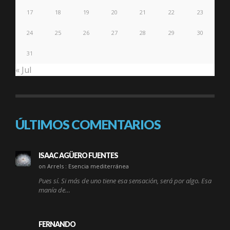
17
18
19
20
21
22
23
24
25
26
27
28
29
30
31
« Jul
ÚLTIMOS COMENTARIOS
ISAAC AGÜERO FUENTES
on Arrels : Esencia mediterránea
Pues sí. Si más de uno tiene esa sensación, será por algo. Esa
manía de…
FERNANDO