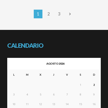
1
2
3
CALENDARIO
AGOSTO 2026
L
M
X
J
V
S
D
1
2
3
4
5
6
7
8
9
10
11
12
13
14
15
16