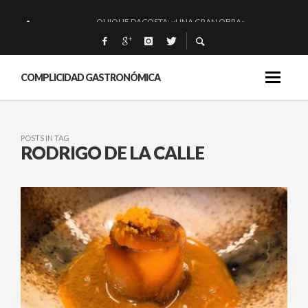
QUIQUE DACOSTA: «UNA GRAN OBRA»
EL BARUCO DE ANERO: MUCHO MÁS QUE UN BAR.
MONTIA: ESENCIAL Y BRILLANTE.
COMPLICIDAD GASTRONÓMICA
BAKKO: NIGIRIS, VINO Y BRASAS.
POSTS IN TAG
RODRIGO DE LA CALLE