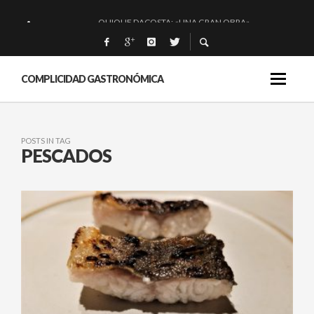
QUIQUE DACOSTA: «UNA GRAN OBRA»
EL BARUCO DE ANERO: MUCHO MÁS QUE UN BAR.
MONTIA: ESENCIAL Y BRILLANTE.
COMPLICIDAD GASTRONÓMICA
BAKKO: NIGIRIS, VINO Y BRASAS.
POSTS IN TAG
PESCADOS