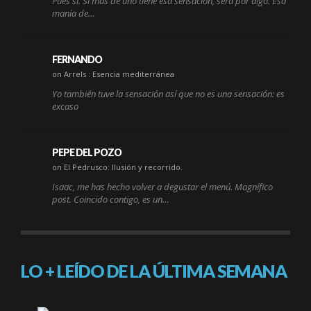
Pues sí. Si más de uno tiene esa sensación, será por algo. Esa
manía de…
FERNANDO
on Arrels : Esencia mediterránea
Yo también tuve la sensación así que no es una sensación: es
excaso
PEPE DEL POZO
on El Pedrusco: Ilusión y recorrido.
Isaac, me has hecho volver a degustar el menú. Magnífico
post. Coincido contigo, es un…
LO + LEÍDO DE LA ÚLTIMA SEMANA