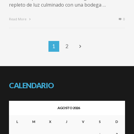
repleto de luz culminado con una bodega …
Read More
0
1
2
CALENDARIO
AGOSTO 2026
L
M
X
J
V
S
D