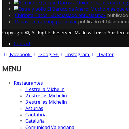
Quique Dacosta: «Una g
El Baruco de Anero: Mucho más que u
Chiribita Tacos : «Demasiado entusiasmo»
publicado 
Rabas: Un ranking particular
publicado el 14 septiem
Copyright ©, All Rights Reserved. Made with ♥ in Amsterda
Contact
Facebook
Google+
Instagram
Twitter
MENU
Restaurantes
1 estrella Michelin
2 estrellas Michelin
3 estrellas Michelin
Asturias
Cantabria
Cataluña
Comunidad Valenciana