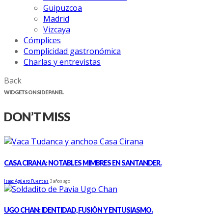
Guipuzcoa
Madrid
Vizcaya
Cómplices
Complicidad gastronómica
Charlas y entrevistas
Back
WIDGETS ON SIDE PANEL
DON’T MISS
CASA CIRANA: NOTABLES MIMBRES EN SANTANDER.
Isaac Agüero Fuentes
3 años ago
UGO CHAN: IDENTIDAD, FUSIÓN Y ENTUSIASMO.