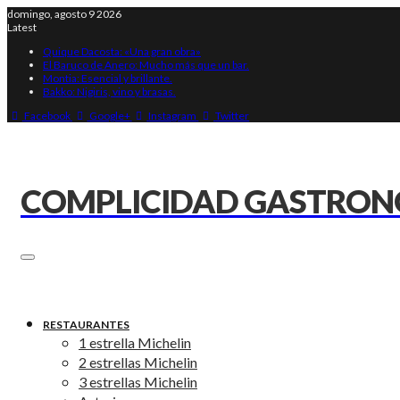
domingo, agosto 9 2026
Latest
Quique Dacosta: «Una gran obra»
El Baruco de Anero: Mucho más que un bar.
Montia: Esencial y brillante.
Bakko: Nigiris, vino y brasas.
Facebook
Google+
Instagram
Twitter
COMPLICIDAD GASTRO
RESTAURANTES
1 estrella Michelin
2 estrellas Michelin
3 estrellas Michelin