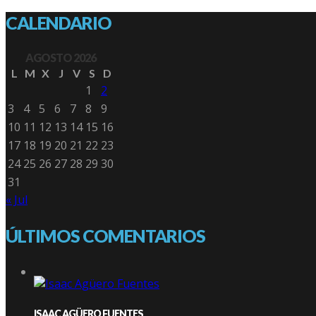
CALENDARIO
AGOSTO 2026
L
M
X
J
V
S
D
1
2
3
4
5
6
7
8
9
10
11
12
13
14
15
16
17
18
19
20
21
22
23
24
25
26
27
28
29
30
31
« Jul
ÚLTIMOS COMENTARIOS
ISAAC AGÜERO FUENTES