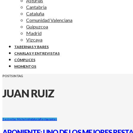
Asturias
Cantabria
Cataluña
Comunidad Valenciana
Guipuzcoa
Madrid
Vizcaya
TABERNAS Y BARES
CHARLAS Y ENTREVISTAS
CÓMPLICES
MOMENTOS
POSTS IN TAG
JUAN RUIZ
2 estrellas Michelin
Andalucía
Restaurantes
APONIENTE: UNO DE LOS MEJORES REST