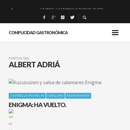
CA SEKO : LA MARINA ALTA EN EL PLATO.
QUIQUE DACOSTA: «UNA GRAN OBRA»
EL BARUCO DE ANERO: MUCHO MÁS QUE UN BAR.
COMPLICIDAD GASTRONÓMICA
MONTIA: ESENCIAL Y BRILLANTE.
POSTS IN TAG
ALBERT ADRIÁ
1 ESTRELLA MICHELIN
CATALUÑA
RESTAURANTES
ENIGMA: HA VUELTO.