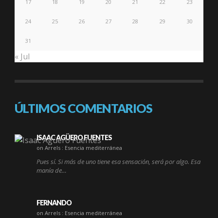
17
18
19
20
21
22
23
24
25
26
27
28
29
30
31
« Jul
ÚLTIMOS COMENTARIOS
ISAAC AGÜERO FUENTES
on Arrels : Esencia mediterránea
Pues sí. Si más de uno tiene esa sensación, será por algo. Esa
manía de…
FERNANDO
on Arrels : Esencia mediterránea