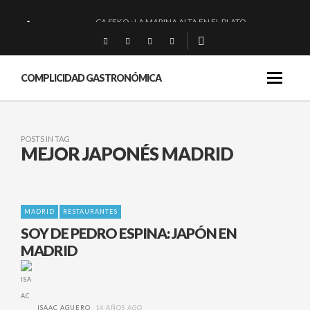
CA SEKO : LA MARINA ALTA EN EL PLATO.
QUIQUE DACOSTA: «UNA GRAN OBRA»
EL BARUCO DE ANERO: MUCHO MÁS QUE UN BAR.
COMPLICIDAD GASTRONÓMICA
MONTIA: ESENCIAL Y BRILLANTE.
POSTS IN TAG
MEJOR JAPONÉS MADRID
MADRID
RESTAURANTES
SOY DE PEDRO ESPINA: JAPÓN EN
MADRID
ISAAC AGUERO
14 AÑOS AGO