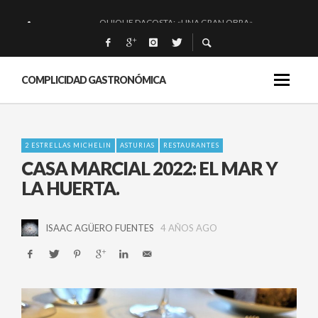
QUIQUE DACOSTA: «UNA GRAN OBRA»
EL BARUCO DE ANERO: MUCHO MÁS QUE UN BAR.
MONTIA: ESENCIAL Y BRILLANTE.
COMPLICIDAD GASTRONÓMICA
BAKKO: NIGIRIS, VINO Y BRASAS.
2 ESTRELLAS MICHELIN
ASTURIAS
RESTAURANTES
CASA MARCIAL 2022: EL MAR Y
LA HUERTA.
ISAAC AGÜERO FUENTES
4 AÑOS AGO