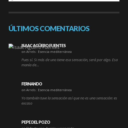
ÚLTIMOS COMENTARIOS
ISAAC AGÜERO FUENTES
on Arrels : Esencia mediterránea
Pues sí. Si más de uno tiene esa sensación, será por algo. Esa
manía de…
FERNANDO
on Arrels : Esencia mediterránea
Yo también tuve la sensación así que no es una sensación: es
excaso
PEPE DEL POZO