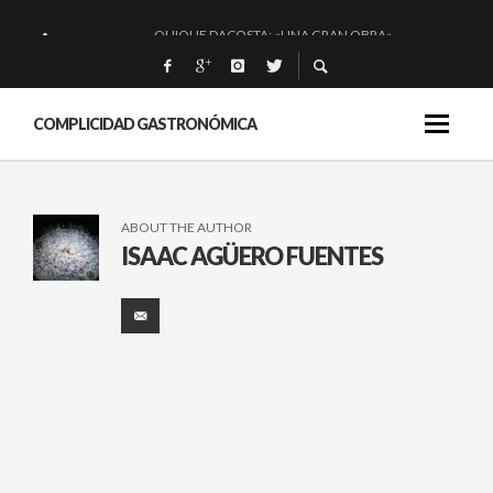
QUIQUE DACOSTA: «UNA GRAN OBRA»
EL BARUCO DE ANERO: MUCHO MÁS QUE UN BAR.
MONTIA: ESENCIAL Y BRILLANTE.
COMPLICIDAD GASTRONÓMICA
BAKKO: NIGIRIS, VINO Y BRASAS.
ABOUT THE AUTHOR
ISAAC AGÜERO FUENTES
CASA CIRANA: NOTABLES
MIMBRES EN