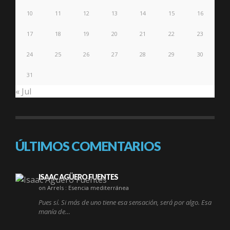
10
11
12
13
14
15
16
17
18
19
20
21
22
23
24
25
26
27
28
29
30
31
« Jul
ÚLTIMOS COMENTARIOS
ISAAC AGÜERO FUENTES
on Arrels : Esencia mediterránea
Pues sí. Si más de uno tiene esa sensación, será por algo. Esa
manía de…