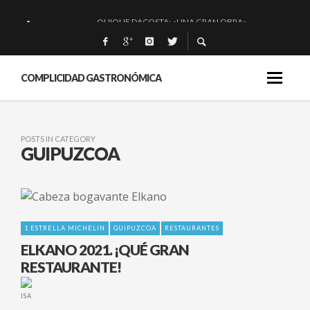
QUIQUE DACOSTA: «UNA GRAN OBRA»
EL BARUCO DE ANERO: MUCHO MÁS QUE UN BAR.
MONTIA: ESENCIAL Y BRILLANTE.
COMPLICIDAD GASTRONÓMICA
BAKKO: NIGIRIS, VINO Y BRASAS.
POSTS IN CATEGORY
GUIPUZCOA
1 ESTRELLA MICHELIN
GUIPUZCOA
RESTAURANTES
ELKANO 2021. ¡QUÉ GRAN
RESTAURANTE!