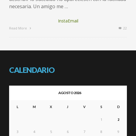
necesaria. Un amigo me …
InstaEmail
Read More
22
CALENDARIO
AGOSTO 2026
L
M
X
J
V
S
D
1
2
3
4
5
6
7
8
9