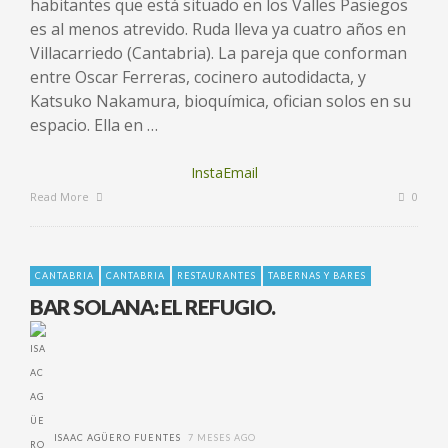
habitantes que está situado en los Valles Pasiegos
es al menos atrevido. Ruda lleva ya cuatro años en
Villacarriedo (Cantabria). La pareja que conforman
entre Oscar Ferreras, cocinero autodidacta, y
Katsuko Nakamura, bioquímica, ofician solos en su
espacio. Ella en …
InstaEmail
Read More
0
CANTABRIA
CANTABRIA
RESTAURANTES
TABERNAS Y BARES
BAR SOLANA: EL REFUGIO.
ISAAC AGÜERO FUENTES
7 MESES AGO