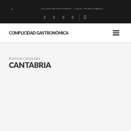
QUIQUE DACOSTA: «UNA GRAN OBRA»
EL BARUCO DE ANERO: MUCHO MÁS QUE UN BAR.
MONTIA: ESENCIAL Y BRILLANTE.
COMPLICIDAD GASTRONÓMICA
BAKKO: NIGIRIS, VINO Y BRASAS.
POSTS IN CATEGORY
CANTABRIA
CASA CIRANA: NOTABLES
MIMBRES EN
SANTANDER.