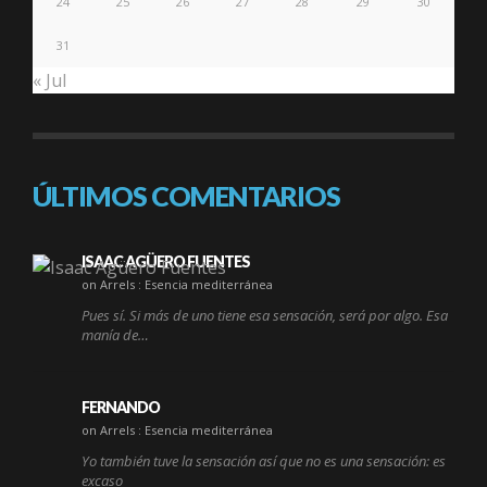
24
25
26
27
28
29
30
31
« Jul
ÚLTIMOS COMENTARIOS
ISAAC AGÜERO FUENTES
on Arrels : Esencia mediterránea
Pues sí. Si más de uno tiene esa sensación, será por algo. Esa
manía de…
FERNANDO
on Arrels : Esencia mediterránea
Yo también tuve la sensación así que no es una sensación: es
excaso