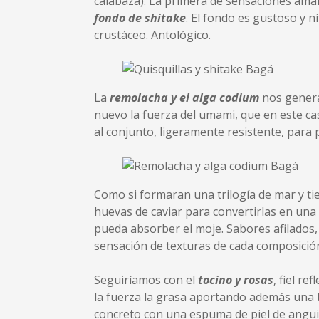
calabaza). La primera de sensaciones ama
fondo de shitake
. El fondo es gustoso y n
crustáceo. Antológico.
La
remolacha y el alga codium
nos genera 
nuevo la fuerza del umami, que en este ca
al conjunto, ligeramente resistente, para 
Como si formaran una trilogía de mar y ti
huevas de caviar para convertirlas en un
pueda absorber el moje. Sabores afilados,
sensación de texturas de cada composició
Seguiríamos con el
tocino y rosas
, fiel r
la fuerza la grasa aportando además una 
concreto con una espuma de piel de anguila