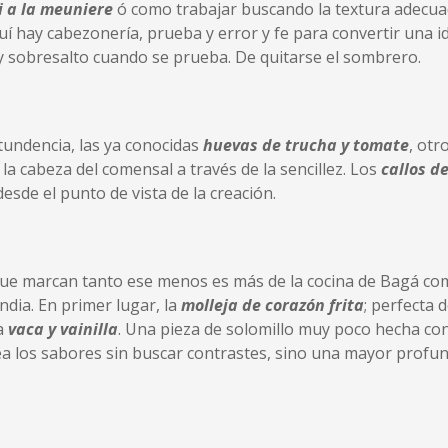
i a la meuniere
ó como trabajar buscando la textura adecua
hay cabezonería, prueba y error y fe para convertir una id
 y sobresalto cuando se prueba. De quitarse el sombrero.
tundencia, las ya conocidas
huevas de trucha y tomate
, otr
a cabeza del comensal a través de la sencillez. Los
callos d
esde el punto de vista de la creación.
que marcan tanto ese menos es más de la cocina de Bagá com
ia. En primer lugar, la
molleja de corazón frita
; perfecta 
la
vaca y vainilla
. Una pieza de solomillo muy poco hecha con
a los sabores sin buscar contrastes, sino una mayor profun