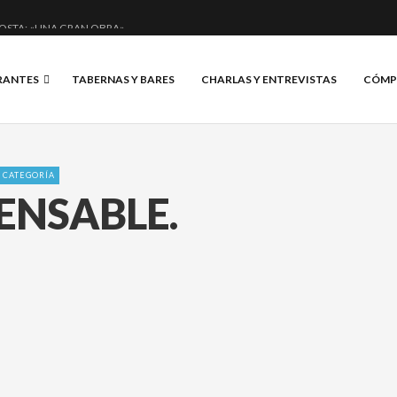
OSTA: «UNA GRAN OBRA»
E ANERO: MUCHO MÁS QUE UN BAR.
RANTES
TABERNAS Y BARES
CHARLAS Y ENTREVISTAS
CÓMP
CIAL Y BRILLANTE.
IS, VINO Y BRASAS.
N CATEGORÍA
PENSABLE.