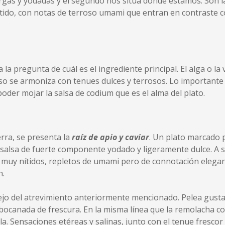
rgas y yodadas y el segundo nos sitúa donde estamos. Son l
ítido, con notas de terroso umami que entran en contraste co
la pregunta de cuál es el ingrediente principal. El alga o la 
so se armoniza con tenues dulces y terrosos. Lo importante d
poder mojar la salsa de codium que es el alma del plato.
erra, se presenta la
raíz de apio y caviar
. Un plato marcado 
a salsa de fuerte componente yodado y ligeramente dulce. A
 muy nítidos, repletos de umami pero de connotación elegan
n.
eflejo del atrevimiento anteriormente mencionado. Pelea gusta
bocanada de frescura. En la misma línea que la remolacha c
. Sensaciones etéreas y salinas, junto con el tenue frescor 