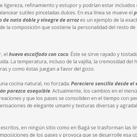
e ligereza, refinamiento y estupor y podrían estar incluido
lancear sutiles pinceladas dulces. En esa línea se mueve el
p
 de nata doble y vinagre de arroz
es un ejemplo de la exacti
 de la composición que sostiene la personalidad del resto de 
, el
huevo escalfado con coco
. Éste se sirve rayado y tost
da. La temperatura, incluso de la vajilla, la cremosidad del
ras y como éstas juegan a favor del gozo.
una cocina natural, no forzada.
Pareciera sencilla desde el
ión parezca asequible
. Actualmente, los cambios en el me
reaciones y que los pases se consoliden en el tiempo con p
ensaciones de elegante umami y texturas diversas y agradab
ritos, en ningún sitio como en Bagá se trasforman las limi
posiciones de los pases y provoca que se desarrolle esa co