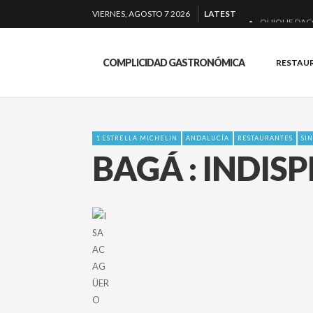
VIERNES, AGOSTO 7 2026
LATEST
QUIQUE DAC
EL BARUCO D
COMPLICIDAD GASTRONÓMICA
RESTAU
MONTIA: ESEN
BAKKO: NIGIR
1 ESTRELLA MICHELIN
ANDALUCÍA
RESTAURANTES
SI
BAGÁ : INDIS