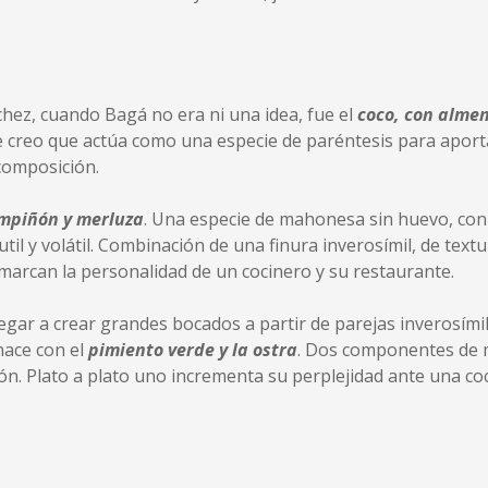
hez, cuando Bagá no era ni una idea, fue el
coco, con alme
reo que actúa como una especie de paréntesis para aportar
 composición.
mpiñón y merluza
. Una especie de mahonesa sin huevo, con
il y volátil. Combinación de una finura inverosímil, de tex
marcan la personalidad de un cocinero y su restaurante.
egar a crear grandes bocados a partir de parejas inverosímil
hace con el
pimiento verde y la ostra
. Dos componentes de 
n. Plato a plato uno incrementa su perplejidad ante una co