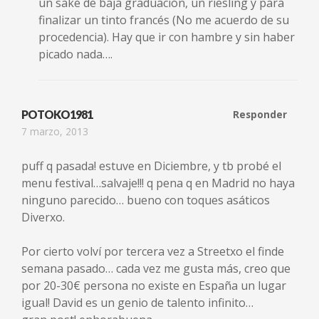
un sake de baja graduación, un riesling y para
finalizar un tinto francés (No me acuerdo de su
procedencia). Hay que ir con hambre y sin haber
picado nada….
POTOKO1981
Responder
7 marzo, 2013
puff q pasada! estuve en Diciembre, y tb probé el
menu festival…salvaje!!! q pena q en Madrid no haya
ninguno parecido… bueno con toques asáticos
Diverxo.
Por cierto volví por tercera vez a Streetxo el finde
semana pasado… cada vez me gusta más, creo que
por 20-30€ persona no existe en España un lugar
igual! David es un genio de talento infinito…