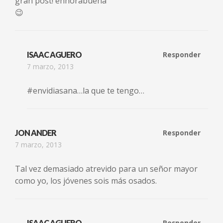
gran post! enhorabuena
😉
ISAAC AGUERO
Responder
7 marzo, 2013
#envidiasana…la que te tengo…
JON ANDER
Responder
7 marzo, 2013
Tal vez demasiado atrevido para un señor mayor
como yo, los jóvenes sois más osados.
ISAAC AGUERO
Responder