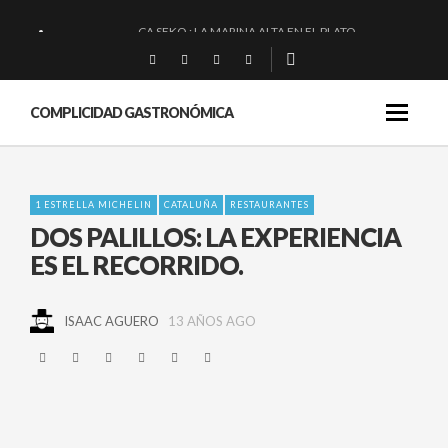
CA SEKO : LA MARINA ALTA EN EL PLATO.
QUIQUE DACOSTA: «UNA GRAN OBRA»
EL BARUCO DE ANERO: MUCHO MÁS QUE UN BAR.
COMPLICIDAD GASTRONÓMICA
MONTIA: ESENCIAL Y BRILLANTE.
1 ESTRELLA MICHELIN
CATALUÑA
RESTAURANTES
DOS PALILLOS: LA EXPERIENCIA
ES EL RECORRIDO.
ISAAC AGUERO
13 AÑOS AGO