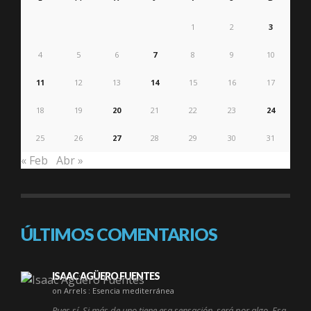
1
2
3
4
5
6
7
8
9
10
11
12
13
14
15
16
17
18
19
20
21
22
23
24
25
26
27
28
29
30
31
« Feb
Abr »
ÚLTIMOS COMENTARIOS
ISAAC AGÜERO FUENTES
on Arrels : Esencia mediterránea
Pues sí. Si más de uno tiene esa sensación, será por algo. Esa