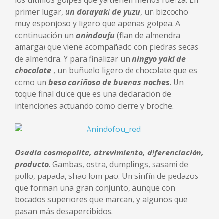
los últimos golpes que ya tienen menos fuerza. En
primer lugar,
un
dorayaki de yuzu
, un bizcocho
muy esponjoso y ligero que apenas golpea. A
continuación un
anindoufu
(flan de almendra
amarga) que viene acompañado con piedras secas
de almendra. Y para finalizar un
ningyo yaki de
chocolate
, un buñuelo ligero de chocolate que es
como un
beso cariñoso de buenas noches
. Un
toque final dulce que es una declaración de
intenciones actuando como cierre y broche.
Osadía cosmopolita, atrevimiento, diferenciación,
producto
. Gambas, ostra, dumplings, sasami de
pollo, papada, shao lom pao. Un sinfín de pedazos
que forman una gran conjunto, aunque con
bocados superiores que marcan, y algunos que
pasan más desapercibidos.