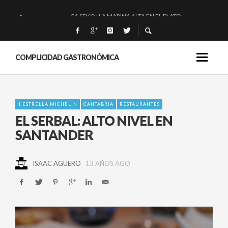
CA SEKO : LA MARINA ALTA EN EL PLATO.
QUIQUE DACOSTA: «UNA GRAN OBRA»
EL BARUCO DE ANERO: MUCHO MÁS QUE UN BAR.
COMPLICIDAD GASTRONÓMICA
MONTIA: ESENCIAL Y BRILLANTE.
1 ESTRELLA MICHELIN
CANTABRIA
RESTAURANTES
EL SERBAL: ALTO NIVEL EN
SANTANDER
ISAAC AGUERO
13 AÑOS AGO