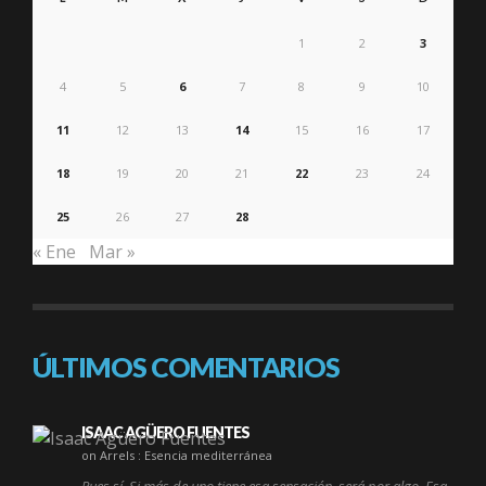
1
2
3
4
5
6
7
8
9
10
11
12
13
14
15
16
17
18
19
20
21
22
23
24
25
26
27
28
« Ene
Mar »
ÚLTIMOS COMENTARIOS
ISAAC AGÜERO FUENTES
on Arrels : Esencia mediterránea
Pues sí. Si más de uno tiene esa sensación, será por algo. Esa