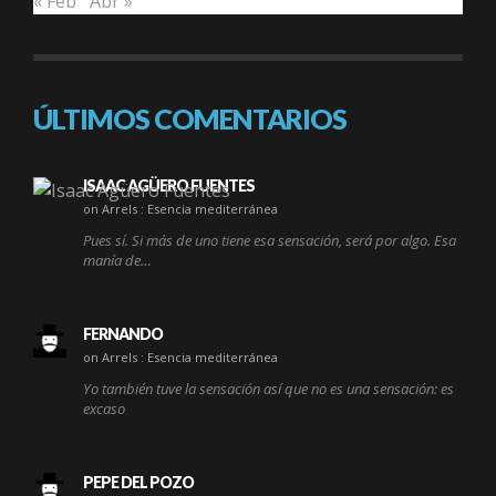
« Feb
Abr »
ÚLTIMOS COMENTARIOS
ISAAC AGÜERO FUENTES
on Arrels : Esencia mediterránea
Pues sí. Si más de uno tiene esa sensación, será por algo. Esa
manía de…
FERNANDO
on Arrels : Esencia mediterránea
Yo también tuve la sensación así que no es una sensación: es
excaso
PEPE DEL POZO