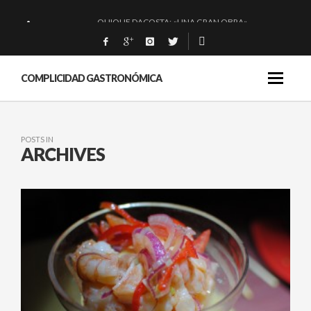
QUIQUE DACOSTA: «UNA GRAN OBRA»
EL BARUCO DE ANERO: MUCHO MÁS QUE UN BAR.
MONTIA: ESENCIAL Y BRILLANTE.
COMPLICIDAD GASTRONÓMICA
BAKKO: NIGIRIS, VINO Y BRASAS.
POSTS IN
ARCHIVES