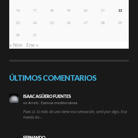
16
17
18
19
20
21
22
23
24
25
26
27
28
29
30
31
« Nov
Ene »
ÚLTIMOS COMENTARIOS
ISAAC AGÜERO FUENTES
on Arrels : Esencia mediterránea
Pues sí. Si más de uno tiene esa sensación, será por algo. Esa
manía de…
FERNANDO