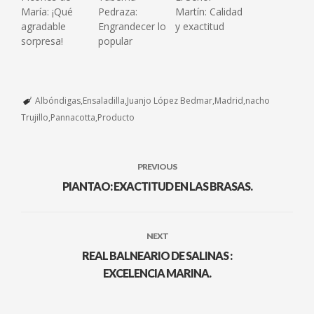
María: ¡Qué
Pedraza:
Martín: Calidad
agradable
Engrandecer lo
y exactitud
sorpresa!
popular
Albóndigas
Ensaladilla
Juanjo López Bedmar
Madrid
nacho
Trujillo
Pannacotta
Producto
PREVIOUS
PIANTAO: EXACTITUD EN LAS BRASAS.
NEXT
REAL BALNEARIO DE SALINAS :
EXCELENCIA MARINA.