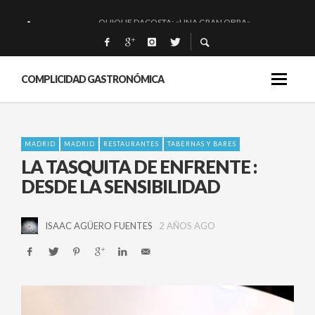
QUIQUE DACOSTA: «UNA GRAN OBRA»
EL BARUCO DE ANERO: MUCHO MÁS QUE UN BAR.
MONTIA: ESENCIAL Y BRILLANTE.
COMPLICIDAD GASTRONÓMICA
BAKKO: NIGIRIS, VINO Y BRASAS.
MADRID
MADRID
RESTAURANTES
TABERNAS Y BARES
LA TASQUITA DE ENFRENTE :
DESDE LA SENSIBILIDAD
ISAAC AGÜERO FUENTES
2 AÑOS AGO