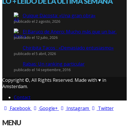
LO + LEÍDO DE LA ÚLTIMA SEMANA
Quique Dacosta: «Una gran obra»
publicado el 2 agosto, 2026
El Baruco de Anero: Mucho más que un bar.
publicado el 12 julio, 2026
Chiribita Tacos : «Demasiado entusiasmo»
publicado el 5 abril, 2026
Rabas: Un ranking particular
publicado el 14 septiembre, 2016
Copyright ©, All Rights Reserved. Made with ♥ in
Amsterdam.
Contact
Facebook
Google+
Instagram
Twitter
MENU