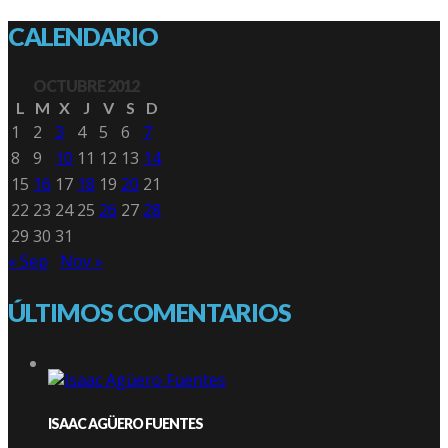
CALENDARIO
OCTUBRE 2012
L
M
X
J
V
S
D
1
2
3
4
5
6
7
8
9
10
11
12
13
14
15
16
17
18
19
20
21
22
23
24
25
26
27
28
29
30
31
« Sep
Nov »
ÚLTIMOS COMENTARIOS
ISAAC AGÜERO FUENTES