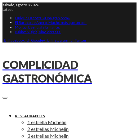
sábado, agosto 8 2026
Latest
Quique Dacosta: «Una gran obra»
El Baruco de Anero: Mucho más que un bar.
Montia: Esencial y brillante.
Bakko: Nigiris, vino y brasas.
Facebook
Google+
Instagram
Twitter
COMPLICIDAD
GASTRONÓMICA
RESTAURANTES
1 estrella Michelin
2 estrellas Michelin
3 estrellas Michelin