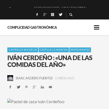
QUIQUE DACOSTA: «UNA GRAN OBRA»
EL BARUCO DE ANERO: MUCHO MÁS QUE UN BAR.
MONTIA: ESENCIAL Y BRILLANTE.
COMPLICIDAD GASTRONÓMICA
BAKKO: NIGIRIS, VINO Y BRASAS.
1 ESTRELLA MICHELIN
CASTILLA LA MANCHA
RESTAURANTES
IVÁN CERDEÑO : «UNA DE LAS
COMIDAS DEL AÑO»
ISAAC AGÜERO FUENTES
5 AÑOS AGO