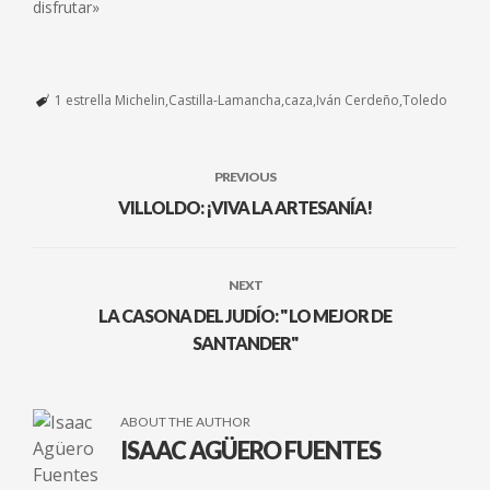
disfrutar»
1 estrella Michelin
Castilla-Lamancha
caza
Iván Cerdeño
Toledo
PREVIOUS
VILLOLDO: ¡VIVA LA ARTESANÍA!
NEXT
LA CASONA DEL JUDÍO: " LO MEJOR DE
SANTANDER"
ABOUT THE AUTHOR
ISAAC AGÜERO FUENTES