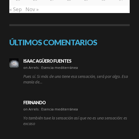
« Sep
Nov »
ÚLTIMOS COMENTARIOS
ISAAC AGÜERO FUENTES
on Arrels : Esencia mediterránea
Pues sí. Si más de uno tiene esa sensación, será por algo. Esa
manía de…
FERNANDO
on Arrels : Esencia mediterránea
Yo también tuve la sensación así que no es una sensación: es
excaso