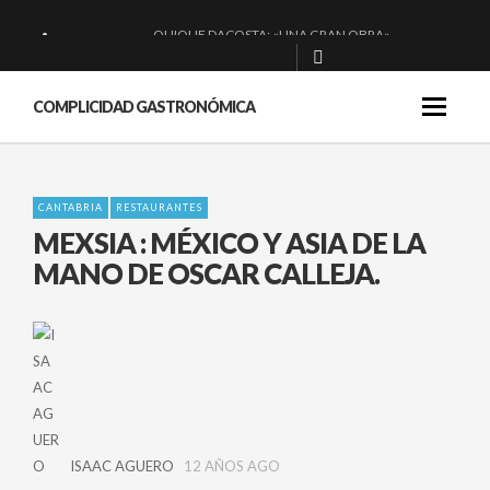
QUIQUE DACOSTA: «UNA GRAN OBRA»
EL BARUCO DE ANERO: MUCHO MÁS QUE UN BAR.
COMPLICIDAD GASTRONÓMICA
MONTIA: ESENCIAL Y BRILLANTE.
BAKKO: NIGIRIS, VINO Y BRASAS.
CANTABRIA
RESTAURANTES
MEXSIA : MÉXICO Y ASIA DE LA
MANO DE OSCAR CALLEJA.
ISAAC AGUERO
12 AÑOS AGO