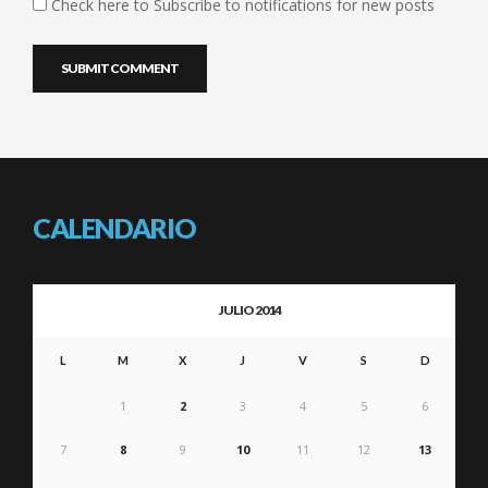
Check here to Subscribe to notifications for new posts
CALENDARIO
JULIO 2014
L
M
X
J
V
S
D
1
2
3
4
5
6
7
8
9
10
11
12
13