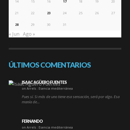
14
15
16
17
18
19
20
21
22
23
24
25
26
27
28
29
30
31
« Jun
Ago »
ÚLTIMOS COMENTARIOS
ISAAC AGÜERO FUENTES
on Arrels : Esencia mediterránea
Pues sí. Si más de uno tiene esa sensación, será por algo. Esa
manía de…
FERNANDO
on Arrels : Esencia mediterránea