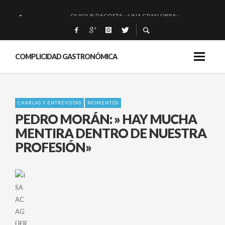
QUIQUE DACOSTA: «UNA GRAN OBRA»
EL BARUCO DE ANERO: MUCHO MÁS QUE UN BAR.
MONTIA: ESENCIAL Y BRILLANTE.
COMPLICIDAD GASTRONÓMICA
BAKKO: NIGIRIS, VINO Y BRASAS.
CHARLAS Y ENTREVISTAS
MOMENTOS
PEDRO MORÁN: » HAY MUCHA
MENTIRA DENTRO DE NUESTRA
PROFESIÓN»