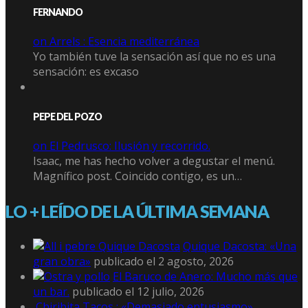
FERNANDO
on Arrels : Esencia mediterránea
Yo también tuve la sensación así que no es una
sensación: es excaso
PEPE DEL POZO
on El Pedrusco: Ilusión y recorrido.
Isaac, me has hecho volver a degustar el menú.
Magnífico post. Coincido contigo, es un…
LO + LEÍDO DE LA ÚLTIMA SEMANA
Quique Dacosta: «Una
gran obra»
publicado el 2 agosto, 2026
El Baruco de Anero: Mucho más que
un bar.
publicado el 12 julio, 2026
Chiribita Tacos : «Demasiado entusiasmo»