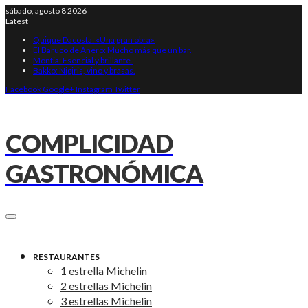
sábado, agosto 8 2026
Latest
Quique Dacosta: «Una gran obra»
El Baruco de Anero: Mucho más que un bar.
Montia: Esencial y brillante.
Bakko: Nigiris, vino y brasas.
Facebook
Google+
Instagram
Twitter
COMPLICIDAD
GASTRONÓMICA
RESTAURANTES
1 estrella Michelin
2 estrellas Michelin
3 estrellas Michelin