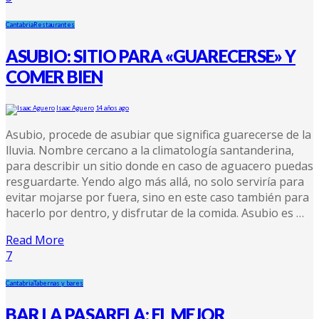
Cantabria
Restaurantes
ASUBIO: SITIO PARA «GUARECERSE» Y
COMER BIEN
Isaac Aguero
14 años ago
Asubio, procede de asubiar que significa guarecerse de la
lluvia. Nombre cercano a la climatología santanderina,
para describir un sitio donde en caso de aguacero puedas
resguardarte. Yendo algo más allá, no solo serviría para
evitar mojarse por fuera, sino en este caso también para
hacerlo por dentro, y disfrutar de la comida. Asubio es …
Read More
7
Cantabria
Tabernas y bares
BAR LA PASARELA: EL MEJOR