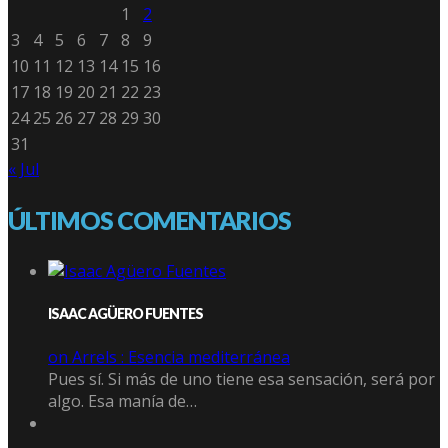
1
2
3
4
5
6
7
8
9
10
11
12
13
14
15
16
17
18
19
20
21
22
23
24
25
26
27
28
29
30
31
« Jul
ÚLTIMOS COMENTARIOS
ISAAC AGÜERO FUENTES
on Arrels : Esencia mediterránea
Pues sí. Si más de uno tiene esa sensación, será por
algo. Esa manía de…