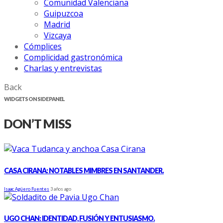
Comunidad Valenciana
Guipuzcoa
Madrid
Vizcaya
Cómplices
Complicidad gastronómica
Charlas y entrevistas
Back
WIDGETS ON SIDE PANEL
DON’T MISS
CASA CIRANA: NOTABLES MIMBRES EN SANTANDER.
Isaac Agüero Fuentes
3 años ago
UGO CHAN: IDENTIDAD, FUSIÓN Y ENTUSIASMO.