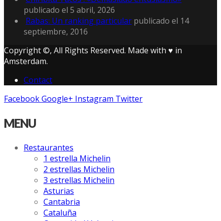
publicado el 5 abril, 2026
Rabas: Un ranking particular
publicado el 14
septiembre, 2016
Copyright ©, All Rights Reserved. Made with ♥ in
Amsterdam.
Contact
Facebook
Google+
Instagram
Twitter
MENU
Restaurantes
1 estrella Michelin
2 estrellas Michelin
3 estrellas Michelin
Asturias
Cantabria
Cataluña