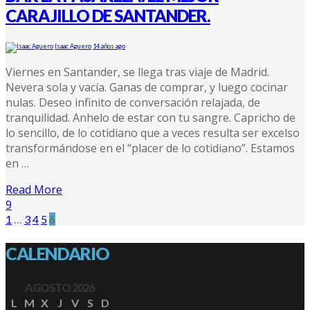
CARAJILLO DE SANTANDER.
Isaac Aguero
14 años ago
Viernes en Santander, se llega tras viaje de Madrid.
Nevera sola y vacía. Ganas de comprar, y luego cocinar
nulas. Deseo infinito de conversación relajada, de
tranquilidad. Anhelo de estar con tu sangre. Capricho de
lo sencillo, de lo cotidiano que a veces resulta ser excelso
transformándose en el “placer de lo cotidiano”. Estamos
en …
Read More
9
1
…
3
4
5
6
CALENDARIO
AGOSTO 2026
L
M
X
J
V
S
D