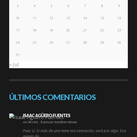
3
4
5
6
7
8
9
10
11
12
13
14
15
16
17
18
19
20
21
22
23
24
25
26
27
28
29
30
31
« Jul
ÚLTIMOS COMENTARIOS
ISAAC AGÜERO FUENTES
on Arrels : Esencia mediterránea
Pues sí. Si más de uno tiene esa sensación, será por algo. Esa
manía de…