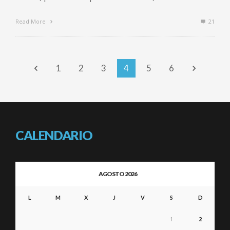
Read More
21
1
2
3
4
5
6
CALENDARIO
AGOSTO 2026
L
M
X
J
V
S
D
1
2