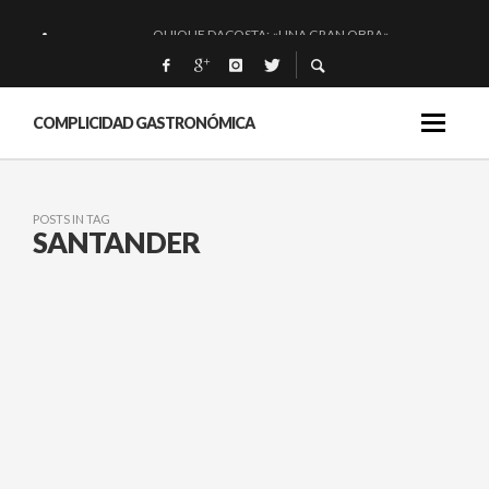
QUIQUE DACOSTA: «UNA GRAN OBRA»
EL BARUCO DE ANERO: MUCHO MÁS QUE UN BAR.
MONTIA: ESENCIAL Y BRILLANTE.
COMPLICIDAD GASTRONÓMICA
BAKKO: NIGIRIS, VINO Y BRASAS.
POSTS IN TAG
SANTANDER
CASA CIRANA: NOTABLES
MIMBRES EN
SANTANDER.