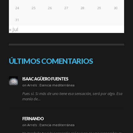
24
25
26
27
28
29
30
31
« Jul
ÚLTIMOS COMENTARIOS
ISAAC AGÜERO FUENTES
on Arrels : Esencia mediterránea
Pues sí. Si más de uno tiene esa sensación, será por algo. Esa
manía de…
FERNANDO
on Arrels : Esencia mediterránea