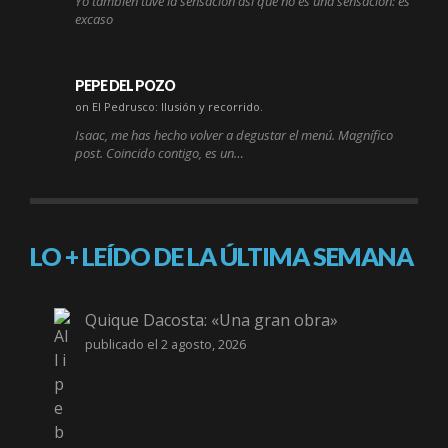
Yo también tuve la sensación así que no es una sensación: es
excaso
PEPE DEL POZO
on El Pedrusco: Ilusión y recorrido.
Isaac, me has hecho volver a degustar el menú. Magnífico
post. Coincido contigo, es un…
LO + LEÍDO DE LA ÚLTIMA SEMANA
Quique Dacosta: «Una gran obra»
publicado el 2 agosto, 2026