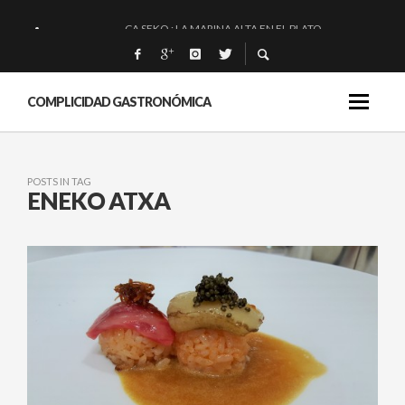
CA SEKO : LA MARINA ALTA EN EL PLATO.
QUIQUE DACOSTA: «UNA GRAN OBRA»
EL BARUCO DE ANERO: MUCHO MÁS QUE UN BAR.
COMPLICIDAD GASTRONÓMICA
MONTIA: ESENCIAL Y BRILLANTE.
POSTS IN TAG
ENEKO ATXA