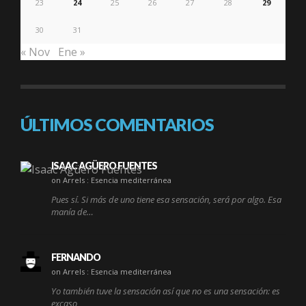
23
24
25
26
27
28
29
30
31
« Nov
Ene »
ÚLTIMOS COMENTARIOS
ISAAC AGÜERO FUENTES
on Arrels : Esencia mediterránea
Pues sí. Si más de uno tiene esa sensación, será por algo. Esa
manía de…
FERNANDO
on Arrels : Esencia mediterránea
Yo también tuve la sensación así que no es una sensación: es
excaso