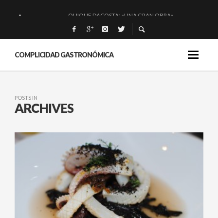
QUIQUE DACOSTA: «UNA GRAN OBRA»
EL BARUCO DE ANERO: MUCHO MÁS QUE UN BAR.
MONTIA: ESENCIAL Y BRILLANTE.
COMPLICIDAD GASTRONÓMICA
BAKKO: NIGIRIS, VINO Y BRASAS.
POSTS IN
ARCHIVES