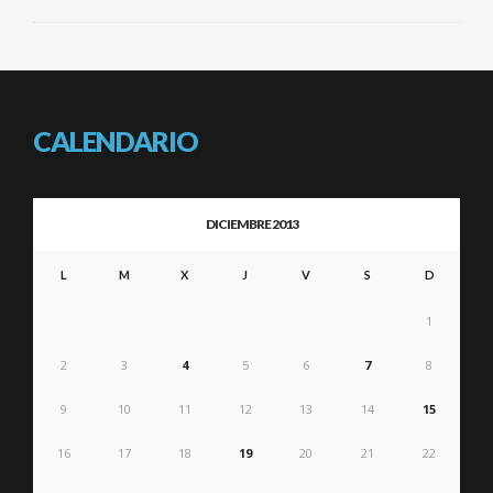
CALENDARIO
DICIEMBRE 2013
L
M
X
J
V
S
D
1
2
3
4
5
6
7
8
9
10
11
12
13
14
15
16
17
18
19
20
21
22