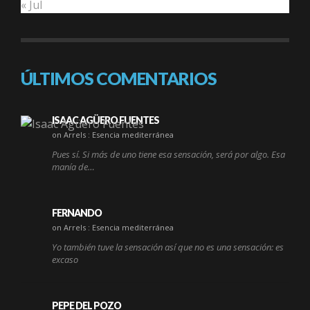
« Jul
ÚLTIMOS COMENTARIOS
ISAAC AGÜERO FUENTES
on Arrels : Esencia mediterránea
Pues sí. Si más de uno tiene esa sensación, será por algo. Esa
manía de…
FERNANDO
on Arrels : Esencia mediterránea
Yo también tuve la sensación así que no es una sensación: es
excaso
PEPE DEL POZO