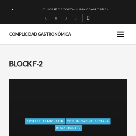
QUIQUE DACOSTA: «UNA GRAN OBRA»
EL BARUCO DE ANERO: MUCHO MÁS QUE UN BAR.
MONTIA: ESENCIAL Y BRILLANTE.
COMPLICIDAD GASTRONÓMICA
BAKKO: NIGIRIS, VINO Y BRASAS.
BLOCK F-2
3 ESTRELLAS MICHELIN
COMUNIDAD VALENCIANA
RESTAURANTES