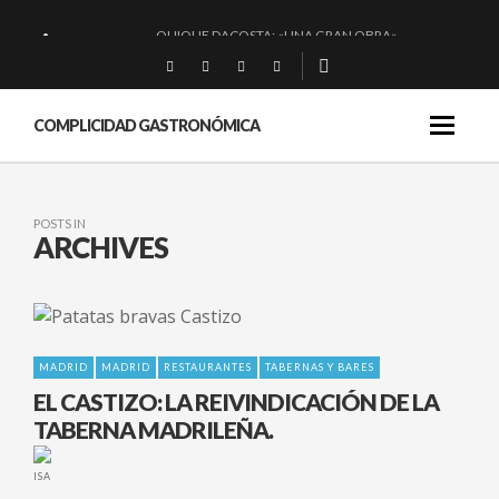
QUIQUE DACOSTA: «UNA GRAN OBRA»
EL BARUCO DE ANERO: MUCHO MÁS QUE UN BAR.
MONTIA: ESENCIAL Y BRILLANTE.
COMPLICIDAD GASTRONÓMICA
BAKKO: NIGIRIS, VINO Y BRASAS.
POSTS IN
ARCHIVES
MADRID
MADRID
RESTAURANTES
TABERNAS Y BARES
EL CASTIZO: LA REIVINDICACIÓN DE LA
TABERNA MADRILEÑA.