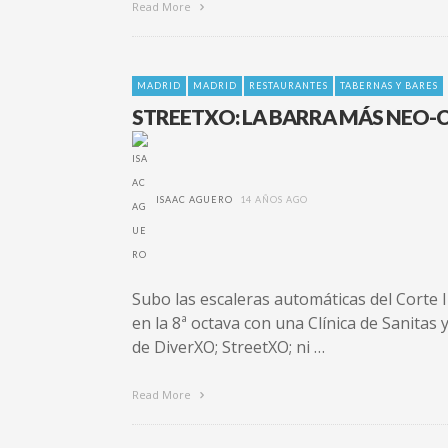
Read More
MADRID
MADRID
RESTAURANTES
TABERNAS Y BARES
STREETXO: LA BARRA MÁS NEO-
ISAAC AGUERO
14 AÑOS AGO
Subo las escaleras automáticas del Corte 
en la 8ª octava con una Clínica de Sanitas 
de DiverXO; StreetXO; ni …
Read More