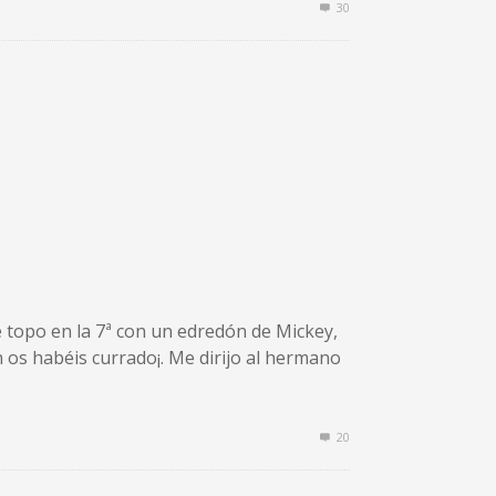
30
e topo en la 7ª con un edredón de Mickey,
n os habéis currado¡. Me dirijo al hermano
20