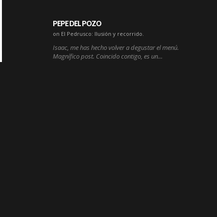
PEPE DEL POZO
on El Pedrusco: Ilusión y recorrido.
Isaac, me has hecho volver a degustar el menú.
Magnífico post. Coincido contigo, es un…