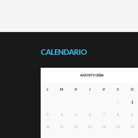
CALENDARIO
AGOSTO 2026
L
M
X
J
V
S
D
1
2
3
4
5
6
7
8
9
10
11
12
13
14
15
16