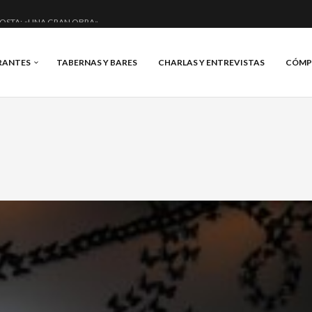
OSTA: «UNA GRAN OBRA»
DE ANERO: MUCHO MÁS QUE UN BAR.
RANTES
TABERNAS Y BARES
CHARLAS Y ENTREVISTAS
CÓMP
NCIAL Y BRILLANTE.
IS, VINO Y BRASAS.