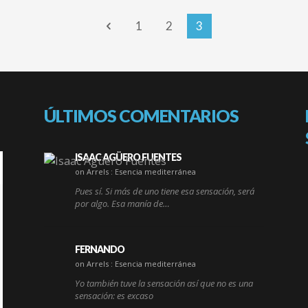
1
2
3
ÚLTIMOS COMENTARIOS
ISAAC AGÜERO FUENTES
on Arrels : Esencia mediterránea
Pues sí. Si más de uno tiene esa sensación, será
por algo. Esa manía de…
FERNANDO
on Arrels : Esencia mediterránea
Yo también tuve la sensación así que no es una
sensación: es excaso