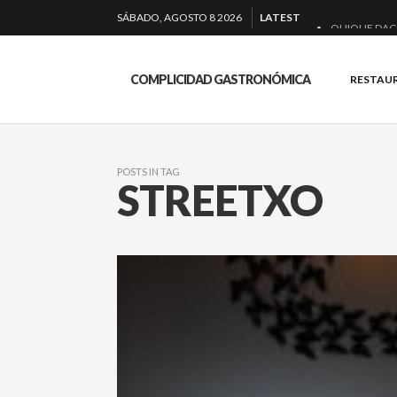
SÁBADO, AGOSTO 8 2026
LATEST
QUIQUE DAC
EL BARUCO 
COMPLICIDAD GASTRONÓMICA
RESTAU
MONTIA: ESE
BAKKO: NIGIR
POSTS IN TAG
STREETXO