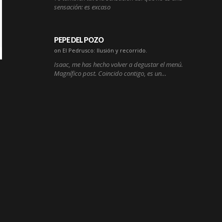
sensación: es excaso
PEPE DEL POZO
on El Pedrusco: Ilusión y recorrido.
Isaac, me has hecho volver a degustar el menú.
Magnífico post. Coincido contigo, es un…