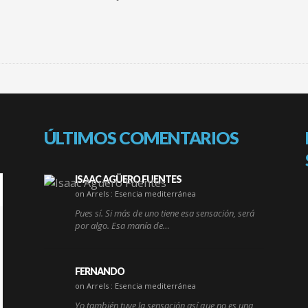
ÚLTIMOS COMENTARIOS
ISAAC AGÜERO FUENTES
on Arrels : Esencia mediterránea
Pues sí. Si más de uno tiene esa sensación, será
por algo. Esa manía de…
FERNANDO
on Arrels : Esencia mediterránea
Yo también tuve la sensación así que no es una