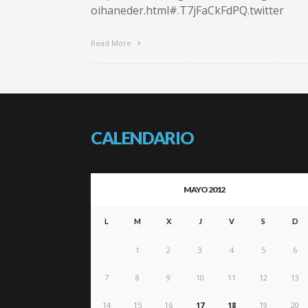
oihaneder.html#.T7jFaCkFdPQ.twitter
Read More
CALENDARIO
MAYO 2012
L
M
X
J
V
S
D
1
2
3
4
5
6
7
8
9
10
11
12
13
14
15
16
17
18
19
20