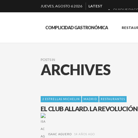
JUEVES, AGOSTO 6 2026
LATEST
QUIQUE DACO
EL BARUCO D
COMPLICIDAD GASTRONÓMICA
RESTAU
MONTIA: ESEN
BAKKO: NIGIRI
POSTS IN
ARCHIVES
2 ESTRELLAS MICHELIN
MADRID
RESTAURANTES
EL CLUB ALLARD. LA REVOLUCIÓN
ISAAC AGUERO
14 AÑOS AGO