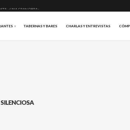
STA: «UNA GRAN OBRA»
E ANERO: MUCHO MÁS QUE UN BAR.
RANTES
TABERNAS Y BARES
CHARLAS Y ENTREVISTAS
CÓMP
CIAL Y BRILLANTE.
S, VINO Y BRASAS.
 SILENCIOSA