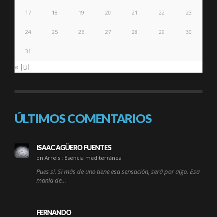
17
18
19
20
21
22
23
24
25
26
27
28
29
30
31
« Jul
ÚLTIMOS COMENTARIOS
ISAAC AGÜERO FUENTES
on Arrels : Esencia mediterránea
Pues sí. Si más de uno tiene esa sensación, será por algo. Esa
manía de…
FERNANDO