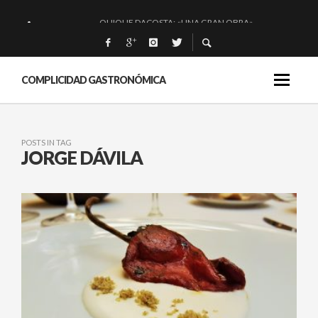
QUIQUE DACOSTA: «UNA GRAN OBRA»
EL BARUCO DE ANERO: MUCHO MÁS QUE UN BAR.
MONTIA: ESENCIAL Y BRILLANTE.
COMPLICIDAD GASTRONÓMICA
BAKKO: NIGIRIS, VINO Y BRASAS.
POSTS IN TAG
JORGE DÁVILA