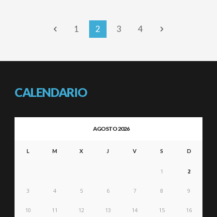
1
2
3
4
CALENDARIO
AGOSTO 2026
L
M
X
J
V
S
D
1
2
3
4
5
6
7
8
9
10
11
12
13
14
15
16