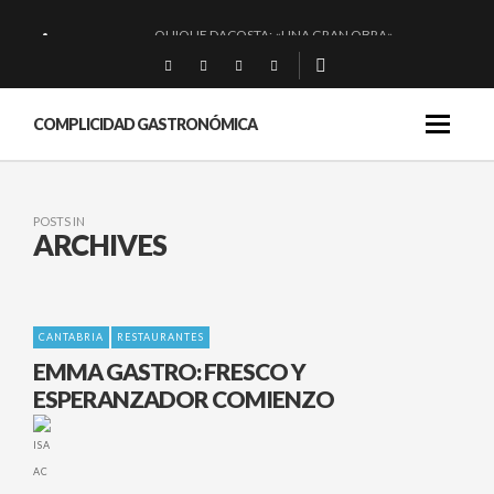
QUIQUE DACOSTA: «UNA GRAN OBRA»
EL BARUCO DE ANERO: MUCHO MÁS QUE UN BAR.
MONTIA: ESENCIAL Y BRILLANTE.
COMPLICIDAD GASTRONÓMICA
BAKKO: NIGIRIS, VINO Y BRASAS.
POSTS IN
ARCHIVES
CANTABRIA
RESTAURANTES
EMMA GASTRO: FRESCO Y
ESPERANZADOR COMIENZO