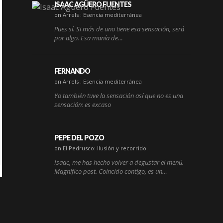
ISAAC AGÜERO FUENTES
on Arrels : Esencia mediterránea
Pues sí. Si más de uno tiene esa sensación, será
por algo. Esa manía de…
FERNANDO
on Arrels : Esencia mediterránea
Yo también tuve la sensación así que no es una
sensación: es excaso
PEPE DEL POZO
on El Pedrusco: Ilusión y recorrido.
Isaac, me has hecho volver a degustar el menú.
Magnífico post. Coincido contigo, es un…