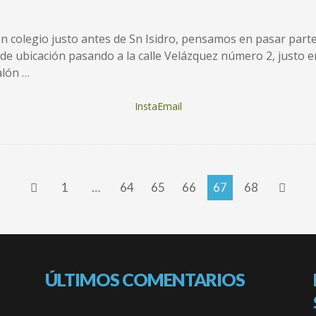
n colegio justo antes de Sn Isidro, pensamos en pasar part
e ubicación pasando a la calle Velázquez número 2, justo e
alón …
InstaEmail
1
…
64
65
66
67
68
ÚLTIMOS COMENTARIOS