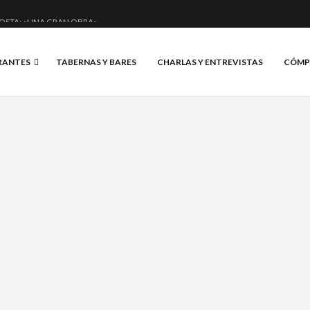
OSTA: «UNA GRAN OBRA»
E ANERO: MUCHO MÁS QUE UN BAR.
RANTES
TABERNAS Y BARES
CHARLAS Y ENTREVISTAS
CÓMP
CIAL Y BRILLANTE.
IS, VINO Y BRASAS.
IDENTIDAD,
TUSIASMO.