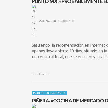
PUNTO MX. «PROBABLEMENTE E
ISAAC AGUERO
14 AÑOS AGO
Siguiendo la recomendación en Internet d
apenas lleva abierto 10 días, situado en l
uno entra al local, que se encuentra divid
Read More
MADRID
RESTAURANTES
PIÑERA. «COCINA DE MERCADO DE