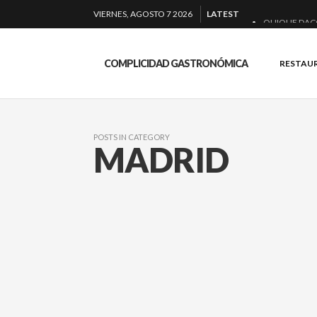
VIERNES, AGOSTO 7 2026
LATEST
QUIQUE DAC
EL BARUCO D
COMPLICIDAD GASTRONÓMICA
RESTAU
MONTIA: ESEN
BAKKO: NIGIR
POSTS IN CATEGORY
MADRID
UGO CHAN: 
FUSIÓN Y EN