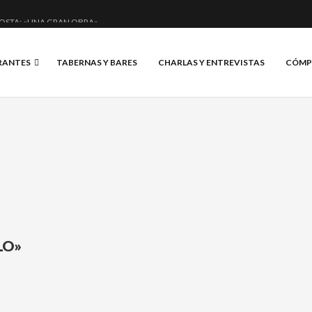
OSTA: «UNA GRAN OBRA»
E ANERO: MUCHO MÁS QUE UN BAR.
RANTES
TABERNAS Y BARES
CHARLAS Y ENTREVISTAS
CÓMP
CIAL Y BRILLANTE.
IS, VINO Y BRASAS.
LO»