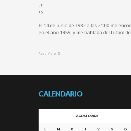
El 14 de junio de 1982 a las 21:00 me enco
en el año 1959, y me hablaba del fútbol de
Read More
CALENDARIO
AGOSTO 2026
L
M
X
J
V
S
D