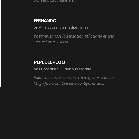
por algo. Esa manía de…
FERNANDO
on Arrels : Esencia mediterránea
Yo también tuve la sensación así que no es una
sensación: es excaso
PEPE DEL POZO
on El Pedrusco: Ilusión y recorrido.
Isaac, me has hecho volver a degustar el menú.
Magnífico post. Coincido contigo, es un…