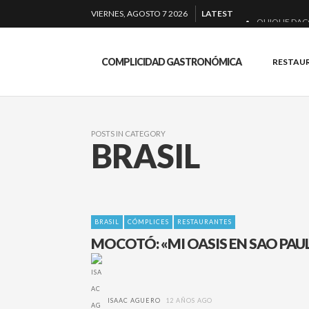
VIERNES, AGOSTO 7 2026
LATEST
QUIQUE DAC
EL BARUCO D
COMPLICIDAD GASTRONÓMICA
RESTAU
MONTIA: ESEN
BAKKO: NIGIR
POSTS IN CATEGORY
BRASIL
BRASIL
CÓMPLICES
RESTAURANTES
MOCOTÓ: «MI OASIS EN SAO PAU
ISAAC AGUERO
12 AÑOS AGO