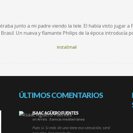
ntraba junto a mi padre viendo la tele. El había visto jugar 
 Brasil. Un nueva y flamante Philips de la época introducía 
InstaEmail
ÚLTIMOS COMENTARIOS
ISAAC AGÜERO FUENTES
on Arrels : Esencia mediterránea
Pues sí. Si más de uno tiene esa sensación, será