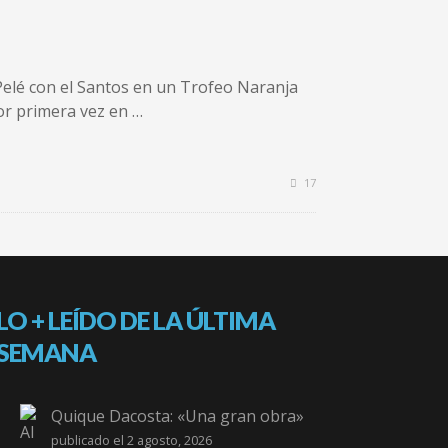
a Pelé con el Santos en un Trofeo Naranja
por primera vez en …
17
LO + LEÍDO DE LA ÚLTIMA
SEMANA
Quique Dacosta: «Una gran obra»
publicado el 2 agosto, 2026