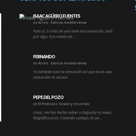
ISAAC AGÜERO FUENTES
on Arrels : Esencia mediterránea
Pues sí. Si más de uno tiene esa sensación, será
por algo. Esa manía de…
FERNANDO
on Arrels : Esencia mediterránea
Yo también tuve la sensación así que no es una
sensación: es excaso
PEPE DEL POZO
on El Pedrusco: Ilusión y recorrido.
Isaac, me has hecho volver a degustar el menú.
Magnífico post. Coincido contigo, es un…