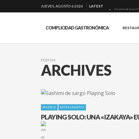
JUEVES, AGOSTO 6 2026
LATEST
QUIQUE DACO
EL BARUCO D
COMPLICIDAD GASTRONÓMICA
RESTAU
MONTIA: ESEN
BAKKO: NIGIRI
POSTS IN
ARCHIVES
MADRID
RESTAURANTES
PLAYING SOLO: UNA «IZAKAYA» 