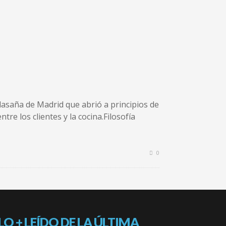
alasaña de Madrid que abrió a principios de
re los clientes y la cocina.Filosofía
0
LO + LEÍDO DE LA ÚLTIMA