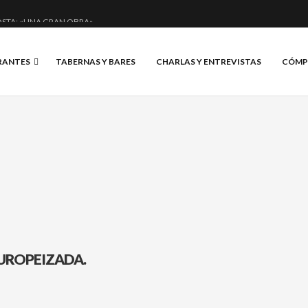
STA: «UNA GRAN OBRA»
E ANERO: MUCHO MÁS QUE UN BAR.
RANTES
TABERNAS Y BARES
CHARLAS Y ENTREVISTAS
CÓMP
CIAL Y BRILLANTE.
S, VINO Y BRASAS.
EUROPEIZADA.