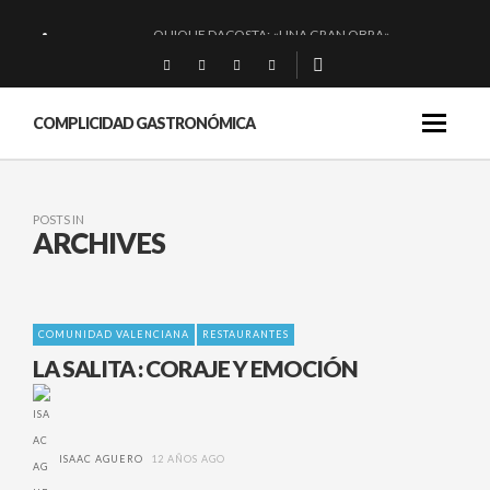
QUIQUE DACOSTA: «UNA GRAN OBRA»
EL BARUCO DE ANERO: MUCHO MÁS QUE UN BAR.
MONTIA: ESENCIAL Y BRILLANTE.
COMPLICIDAD GASTRONÓMICA
BAKKO: NIGIRIS, VINO Y BRASAS.
POSTS IN
ARCHIVES
COMUNIDAD VALENCIANA
RESTAURANTES
LA SALITA : CORAJE Y EMOCIÓN
ISAAC AGUERO
12 AÑOS AGO