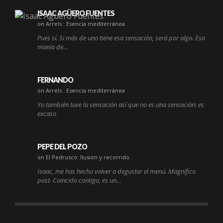
ISAAC AGÜERO FUENTES
on Arrels : Esencia mediterránea
Pues sí. Si más de uno tiene esa sensación, será por algo. Esa
manía de…
FERNANDO
on Arrels : Esencia mediterránea
Yo también tuve la sensación así que no es una sensación: es
excaso
PEPE DEL POZO
on El Pedrusco: Ilusión y recorrido.
Isaac, me has hecho volver a degustar el menú. Magnífico
post. Coincido contigo, es un…