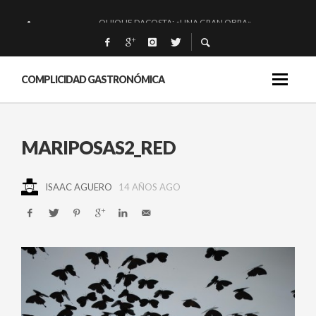
QUIQUE DACOSTA: «UNA GRAN OBRA»
EL BARUCO DE ANERO: MUCHO MÁS QUE UN BAR.
MONTIA: ESENCIAL Y BRILLANTE.
COMPLICIDAD GASTRONÓMICA
BAKKO: NIGIRIS, VINO Y BRASAS.
MARIPOSAS2_RED
ISAAC AGUERO
14 AÑOS AGO