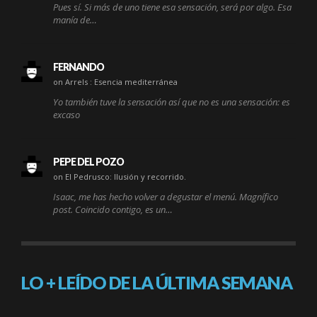
Pues sí. Si más de uno tiene esa sensación, será por algo. Esa
manía de…
FERNANDO
on Arrels : Esencia mediterránea
Yo también tuve la sensación así que no es una sensación: es
excaso
PEPE DEL POZO
on El Pedrusco: Ilusión y recorrido.
Isaac, me has hecho volver a degustar el menú. Magnífico
post. Coincido contigo, es un…
LO + LEÍDO DE LA ÚLTIMA SEMANA