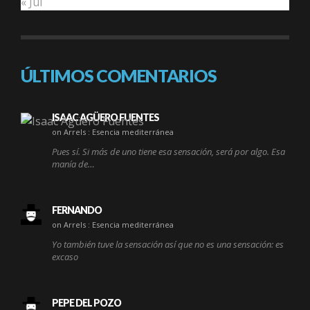
« Jul
ÚLTIMOS COMENTARIOS
ISAAC AGÜERO FUENTES
on Arrels : Esencia mediterránea
Pues sí. Si más de uno tiene esa sensación, será por algo. Esa
manía de…
FERNANDO
on Arrels : Esencia mediterránea
Yo también tuve la sensación así que no es una sensación: es
excaso
PEPE DEL POZO