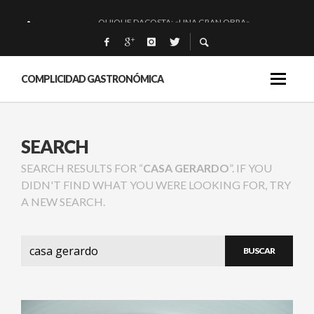
QUIQUE DACOSTA: «UNA GRAN OBRA»
EL BARUCO DE ANERO: MUCHO MÁS QUE UN BAR.
MONTIA: ESENCIAL Y BRILLANTE.
COMPLICIDAD GASTRONÓMICA
BAKKO: NIGIRIS, VINO Y BRASAS.
SEARCH
SEARCH RESULTS FOR “
CASA GERARDO
”. IF YOU
DIDN'T FIND WHAT YOU WERE LOOKING FOR, TRY
A NEW SEARCH.
Buscar: