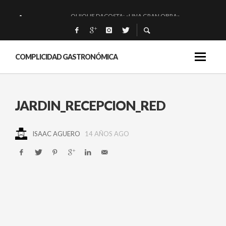
QUIQUE DACOSTA: «UNA GRAN OBRA»
EL BARUCO DE ANERO: MUCHO MÁS QUE UN BAR.
MONTIA: ESENCIAL Y BRILLANTE.
COMPLICIDAD GASTRONÓMICA
BAKKO: NIGIRIS, VINO Y BRASAS.
JARDIN_RECEPCION_RED
ISAAC AGUERO
14 AÑOS AGO